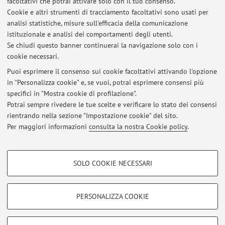
facoltativi che potrai attivare solo con il tuo consenso.
Cookie e altri strumenti di tracciamento facoltativi sono usati per
analisi statistiche, misure sull'efficacia della comunicazione
Dipartimento di Scienze Giuridiche
istituzionale e analisi dei comportamenti degli utenti.
Via Zamboni 27/29, Bologna -
Vai alla mappa
Se chiudi questo banner continuerai la navigazione solo con i
cookie necessari.
Puoi esprimere il consenso sui cookie facoltativi attivando l'opzione
in "Personalizza cookie" e, se vuoi, potrai esprimere consensi più
Ultimi avvisi
specifici in "Mostra cookie di profilazione".
Potrai sempre rivedere le tue scelte e verificare lo stato dei consensi
Al momento non sono presenti avvisi.
rientrando nella sezione "Impostazione cookie" del sito.
Per maggiori informazioni
consulta la nostra Cookie policy
.
COOKIE DI PROFILAZIONE - FACOLTATIVI
SOLO COOKIE NECESSARI
Si tratta di cookie utilizzati per analizzare le caratteristiche della navigazione
Area riservata
degli utenti, creare profili in base al loro comportamento sul sito, per analisi
Accedi tramite
login
per gestire tutti i contenuti del sito.
di marketing.
PERSONALIZZA COOKIE
Mostra cookie di profilazione
© 2026 - ALMA MATER STUDIORUM - Università di Bologna - Via
Google/Youtube Video