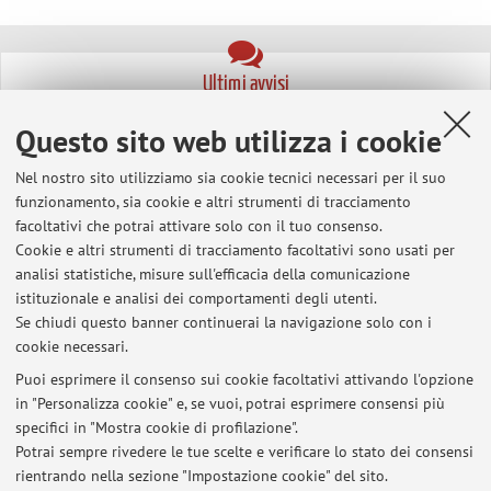
Ultimi avvisi
Questo sito web utilizza i cookie
Al momento non sono presenti avvisi.
Nel nostro sito utilizziamo sia cookie tecnici necessari per il suo
funzionamento, sia cookie e altri strumenti di tracciamento
facoltativi che potrai attivare solo con il tuo consenso.
Cookie e altri strumenti di tracciamento facoltativi sono usati per
In evidenza
analisi statistiche, misure sull'efficacia della comunicazione
istituzionale e analisi dei comportamenti degli utenti.
GreeNexUS Project Linkedin
Se chiudi questo banner continuerai la navigazione solo con i
cookie necessari.
GreeNexUS Sublus Project
Puoi esprimere il consenso sui cookie facoltativi attivando l'opzione
in "Personalizza cookie" e, se vuoi, potrai esprimere consensi più
Linkedin
specifici in "Mostra cookie di profilazione".
Potrai sempre rivedere le tue scelte e verificare lo stato dei consensi
Google Scholar
rientrando nella sezione "Impostazione cookie" del sito.