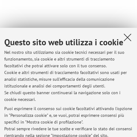
Questo sito web utilizza i cookie
Contatti
Nel nostro sito utilizziamo sia cookie tecnici necessari per il suo
E-mail:
klarissa.martins2@unibo.it
funzionamento, sia cookie e altri strumenti di tracciamento
facoltativi che potrai attivare solo con il tuo consenso.
Cookie e altri strumenti di tracciamento facoltativi sono usati per
analisi statistiche, misure sull'efficacia della comunicazione
Dipartimento di Scienze Giuridiche
istituzionale e analisi dei comportamenti degli utenti.
Via Zamboni 27/29, Bologna -
Vai alla mappa
Se chiudi questo banner continuerai la navigazione solo con i
cookie necessari.
Puoi esprimere il consenso sui cookie facoltativi attivando l'opzione
in "Personalizza cookie" e, se vuoi, potrai esprimere consensi più
Ultimi avvisi
specifici in "Mostra cookie di profilazione".
Potrai sempre rivedere le tue scelte e verificare lo stato dei consensi
Al momento non sono presenti avvisi.
rientrando nella sezione "Impostazione cookie" del sito.