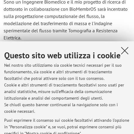
Sono un Ingegnere Biomedico e il mio progetto di ricerca di
dottorato in collaborazione con BioMembrOS sarà incentrato
sulla progettazione computazionale del flusso, la
modellazione del trasferimento di massa e l'indagine
sperimentale del flusso tramite Tomografia a Resistenza
Elettrica.
Questo sito web utilizza i cookie
Contatti
Nel nostro sito utilizziamo sia cookie tecnici necessari per il suo
E-mail:
katiaaurora.pellico@unibo.it
funzionamento, sia cookie e altri strumenti di tracciamento
facoltativi che potrai attivare solo con il tuo consenso.
Cookie e altri strumenti di tracciamento facoltativi sono usati per
analisi statistiche, misure sull'efficacia della comunicazione
Dipartimento di Chimica Industriale "Toso Montanari"
istituzionale e analisi dei comportamenti degli utenti.
Via Piero Gobetti 85, Bologna -
Vai alla mappa
Se chiudi questo banner continuerai la navigazione solo con i
cookie necessari.
Puoi esprimere il consenso sui cookie facoltativi attivando l'opzione
in "Personalizza cookie" e, se vuoi, potrai esprimere consensi più
Ultimi avvisi
specifici in "Mostra cookie di profilazione".