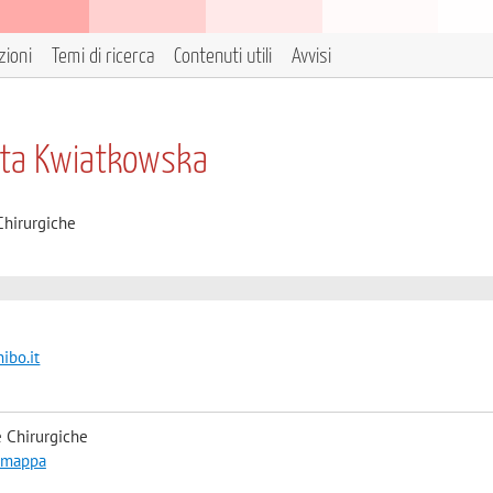
zioni
Temi di ricerca
Contenuti utili
Avvisi
ata Kwiatkowska
Chirurgiche
ibo.it
 Chirurgiche
a mappa