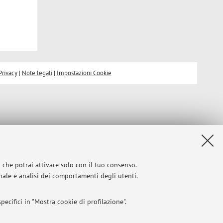
Privacy
|
Note legali
|
Impostazioni Cookie
i che potrai attivare solo con il tuo consenso.
onale e analisi dei comportamenti degli utenti.
ecifici in "Mostra cookie di profilazione".