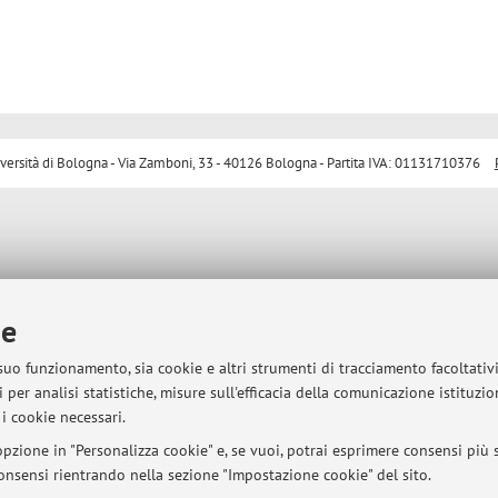
sità di Bologna - Via Zamboni, 33 - 40126 Bologna - Partita IVA: 01131710376
ie
 suo funzionamento, sia cookie e altri strumenti di tracciamento facoltativ
 per analisi statistiche, misure sull'efficacia della comunicazione istituzi
i cookie necessari.
pzione in "Personalizza cookie" e, se vuoi, potrai esprimere consensi più sp
 consensi rientrando nella sezione "Impostazione cookie" del sito.