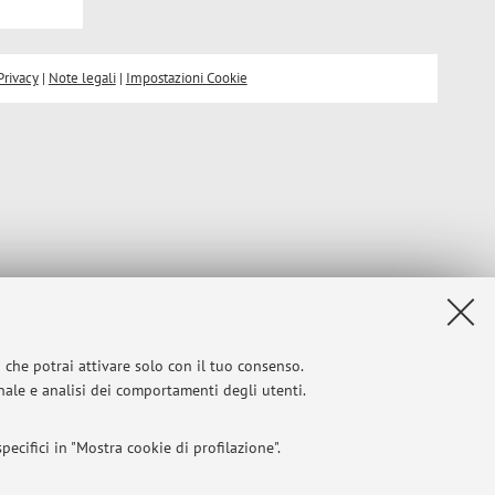
Privacy
|
Note legali
|
Impostazioni Cookie
i che potrai attivare solo con il tuo consenso.
onale e analisi dei comportamenti degli utenti.
ecifici in "Mostra cookie di profilazione".