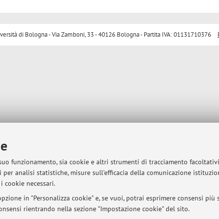
sità di Bologna - Via Zamboni, 33 - 40126 Bologna - Partita IVA: 01131710376
ie
 suo funzionamento, sia cookie e altri strumenti di tracciamento facoltativ
 per analisi statistiche, misure sull'efficacia della comunicazione istituzi
i cookie necessari.
pzione in "Personalizza cookie" e, se vuoi, potrai esprimere consensi più sp
 consensi rientrando nella sezione "Impostazione cookie" del sito.