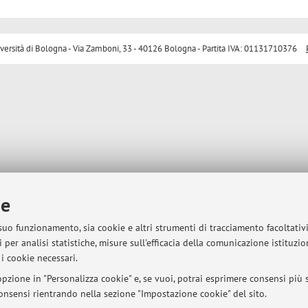
sità di Bologna - Via Zamboni, 33 - 40126 Bologna - Partita IVA: 01131710376
ie
 suo funzionamento, sia cookie e altri strumenti di tracciamento facoltativ
 per analisi statistiche, misure sull'efficacia della comunicazione istituzi
i cookie necessari.
pzione in "Personalizza cookie" e, se vuoi, potrai esprimere consensi più sp
 consensi rientrando nella sezione "Impostazione cookie" del sito.