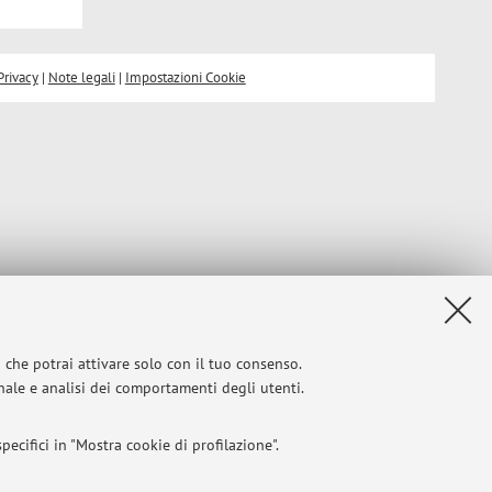
Privacy
|
Note legali
|
Impostazioni Cookie
i che potrai attivare solo con il tuo consenso.
onale e analisi dei comportamenti degli utenti.
ecifici in "Mostra cookie di profilazione".