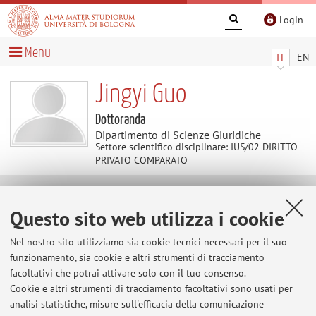
Login
Menu
IT
EN
Jingyi Guo
Dottoranda
Dipartimento di Scienze Giuridiche
Settore scientifico disciplinare: IUS/02 DIRITTO
PRIVATO COMPARATO
Contatti
Questo sito web utilizza i cookie
Nel nostro sito utilizziamo sia cookie tecnici necessari per il suo
E-mail:
jingyi.guo2@unibo.it
funzionamento, sia cookie e altri strumenti di tracciamento
facoltativi che potrai attivare solo con il tuo consenso.
Cookie e altri strumenti di tracciamento facoltativi sono usati per
Dipartimento di Scienze Giuridiche
analisi statistiche, misure sull'efficacia della comunicazione