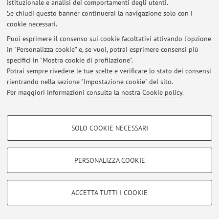
Via Zamboni 27/29, Bologna -
Vai alla mappa
istituzionale e analisi dei comportamenti degli utenti.
Se chiudi questo banner continuerai la navigazione solo con i
cookie necessari.
Puoi esprimere il consenso sui cookie facoltativi attivando l'opzione
Ultimi avvisi
in "Personalizza cookie" e, se vuoi, potrai esprimere consensi più
specifici in "Mostra cookie di profilazione".
Al momento non sono presenti avvisi.
Potrai sempre rivedere le tue scelte e verificare lo stato dei consensi
rientrando nella sezione "Impostazione cookie" del sito.
Per maggiori informazioni
consulta la nostra Cookie policy
.
COOKIE DI PROFILAZIONE - FACOLTATIVI
Area riservata
SOLO COOKIE NECESSARI
Si tratta di cookie utilizzati per analizzare le caratteristiche della navigazione
Accedi tramite
login
per gestire tutti i contenuti del sito.
degli utenti, creare profili in base al loro comportamento sul sito, per analisi
di marketing.
PERSONALIZZA COOKIE
Mostra cookie di profilazione
© 2026 - ALMA MATER STUDIORUM - Università di Bologna - Via
Zamboni, 33 - 40126 Bologna - Partita IVA: 01131710376
Google/Youtube Video
COOKIE TECNICI - NECESSARI
ACCETTA TUTTI I COOKIE
Privacy
|
Note legali
|
Impostazioni Cookie
Facebook
Si tratta di cookie tecnici utilizzati, a titolo esemplificativo, per il corretto
Vimeo
funzionamento del sito, salvare le preferenze di navigazione, per il