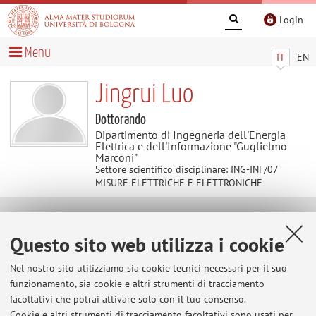
Login
Menu
IT
EN
Jingrui Luo
Dottorando
Dipartimento di Ingegneria dell'Energia
Elettrica e dell'Informazione "Guglielmo
Marconi"
Settore scientifico disciplinare: ING-INF/07
MISURE ELETTRICHE E ELETTRONICHE
Contatti
Questo sito web utilizza i cookie
E-mail:
jingrui.luo2@unibo.it
Nel nostro sito utilizziamo sia cookie tecnici necessari per il suo
funzionamento, sia cookie e altri strumenti di tracciamento
facoltativi che potrai attivare solo con il tuo consenso.
Cookie e altri strumenti di tracciamento facoltativi sono usati per