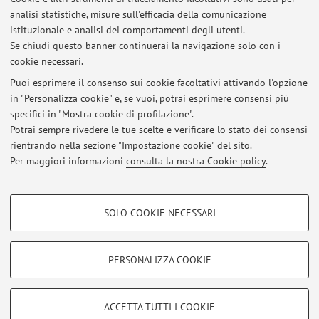
Dipartimento di Ingegneria dell'Energia Elettrica e
analisi statistiche, misure sull'efficacia della comunicazione
dell'Informazione "Guglielmo Marconi"
istituzionale e analisi dei comportamenti degli utenti.
Viale del Risorgimento 2, Bologna -
Vai alla mappa
Se chiudi questo banner continuerai la navigazione solo con i
cookie necessari.
Puoi esprimere il consenso sui cookie facoltativi attivando l'opzione
in "Personalizza cookie" e, se vuoi, potrai esprimere consensi più
Ultimi avvisi
specifici in "Mostra cookie di profilazione".
Potrai sempre rivedere le tue scelte e verificare lo stato dei consensi
Al momento non sono presenti avvisi.
rientrando nella sezione "Impostazione cookie" del sito.
Per maggiori informazioni
consulta la nostra Cookie policy
.
COOKIE DI PROFILAZIONE - FACOLTATIVI
SOLO COOKIE NECESSARI
Si tratta di cookie utilizzati per analizzare le caratteristiche della navigazione
Area riservata
degli utenti, creare profili in base al loro comportamento sul sito, per analisi
Accedi tramite
login
per gestire tutti i contenuti del sito.
di marketing.
PERSONALIZZA COOKIE
Mostra cookie di profilazione
© 2026 - ALMA MATER STUDIORUM - Università di Bologna - Via
Google/Youtube Video
COOKIE TECNICI - NECESSARI
ACCETTA TUTTI I COOKIE
Zamboni, 33 - 40126 Bologna - Partita IVA: 01131710376
Facebook