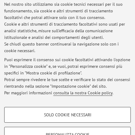
Nel nostro sito utilizziamo sia cookie tecnici necessari per il suo
Via Massarenti 9, Bologna -
Vai alla mappa
funzionamento, sia cookie e altri strumenti di tracciamento
facoltativi che potrai attivare solo con il tuo consenso.
Risorse in rete
Cookie e altri strumenti di tracciamento facoltativi sono usati per
analisi statistiche, misure sull'efficacia della comunicazione
istituzionale e analisi dei comportamenti degli utenti.
ORCID
Se chiudi questo banner continuerai la navigazione solo con i
cookie necessari.
Puoi esprimere il consenso sui cookie facoltativi attivando l'opzione
in "Personalizza cookie" e, se vuoi, potrai esprimere consensi più
Ultimi avvisi
specifici in "Mostra cookie di profilazione".
Potrai sempre rivedere le tue scelte e verificare lo stato dei consensi
Al momento non sono presenti avvisi.
rientrando nella sezione "Impostazione cookie" del sito.
Per maggiori informazioni
consulta la nostra Cookie policy
.
COOKIE DI PROFILAZIONE - FACOLTATIVI
SOLO COOKIE NECESSARI
Area riservata
Si tratta di cookie utilizzati per analizzare le caratteristiche della navigazione
degli utenti, creare profili in base al loro comportamento sul sito, per analisi
Accedi tramite
login
per gestire tutti i contenuti del sito.
di marketing.
PERSONALIZZA COOKIE