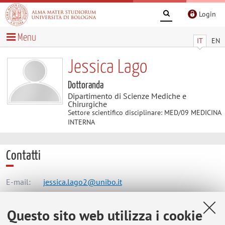
Login
Menu
IT
EN
Jessica Lago
Dottoranda
Dipartimento di Scienze Mediche e
Chirurgiche
Settore scientifico disciplinare: MED/09 MEDICINA
INTERNA
Contatti
E-mail:
jessica.lago2@unibo.it
Questo sito web utilizza i cookie
Dipartimento di Scienze Mediche e Chirurgiche