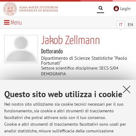
Login
Menu
IT
EN
Jakob Zellmann
Dottorando
Dipartimento di Scienze Statistiche "Paolo
Fortunati"
Settore scientifico disciplinare: SECS-S/04
DEMOGRAFIA
Questo sito web utilizza i cookie
Contatti
Nel nostro sito utilizziamo sia cookie tecnici necessari per il suo
E-mail:
jakob.zellmann@unibo.it
funzionamento, sia cookie e altri strumenti di tracciamento
facoltativi che potrai attivare solo con il tuo consenso.
Cookie e altri strumenti di tracciamento facoltativi sono usati per
analisi statistiche, misure sull'efficacia della comunicazione
Dipartimento di Scienze Statistiche "Paolo Fortunati"