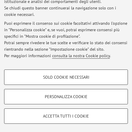
istituzionale e analisi dei comportamenti degli utenti.
Via Belle Arti 41, Bologna -
Vai alla mappa
Se chiudi questo banner continuerai la navigazione solo con i
cookie necessari.
Puoi esprimere il consenso sui cookie facoltativi attivando l'opzione
in "Personalizza cookie" e, se vuoi, potrai esprimere consensi più
Ultimi avvisi
specifici in "Mostra cookie di profilazione".
Potrai sempre rivedere le tue scelte e verificare lo stato dei consensi
Al momento non sono presenti avvisi.
rientrando nella sezione "Impostazione cookie" del sito.
Per maggiori informazioni
consulta la nostra Cookie policy
.
COOKIE DI PROFILAZIONE - FACOLTATIVI
SOLO COOKIE NECESSARI
Area riservata
Si tratta di cookie utilizzati per analizzare le caratteristiche della navigazione
degli utenti, creare profili in base al loro comportamento sul sito, per analisi
Accedi tramite
login
per gestire tutti i contenuti del sito.
di marketing.
PERSONALIZZA COOKIE
Mostra cookie di profilazione
© 2026 - ALMA MATER STUDIORUM - Università di Bologna - Via
Google/Youtube Video
COOKIE TECNICI - NECESSARI
Zamboni, 33 - 40126 Bologna - Partita IVA: 01131710376
ACCETTA TUTTI I COOKIE
Facebook
Privacy
|
Note legali
|
Impostazioni Cookie
Si tratta di cookie tecnici utilizzati, a titolo esemplificativo, per il corretto
Vimeo
funzionamento del sito, salvare le preferenze di navigazione, per il