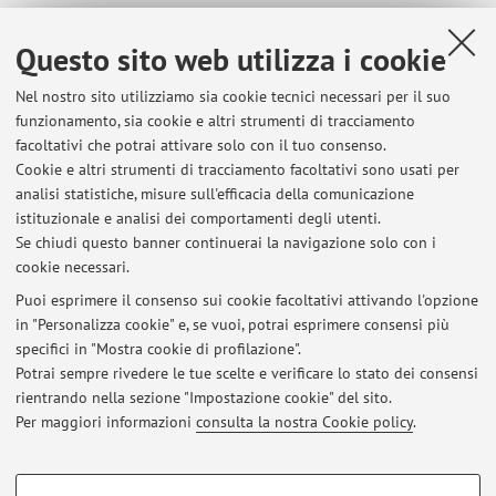
Risorse in rete
Questo sito web utilizza i cookie
Nel nostro sito utilizziamo sia cookie tecnici necessari per il suo
ORCID
funzionamento, sia cookie e altri strumenti di tracciamento
facoltativi che potrai attivare solo con il tuo consenso.
Cookie e altri strumenti di tracciamento facoltativi sono usati per
Orario di ricevimento
analisi statistiche, misure sull'efficacia della comunicazione
istituzionale e analisi dei comportamenti degli utenti.
Dal lunedì al venerdì, dalle 9 alle 16
Se chiudi questo banner continuerai la navigazione solo con i
cookie necessari.
Puoi esprimere il consenso sui cookie facoltativi attivando l'opzione
in "Personalizza cookie" e, se vuoi, potrai esprimere consensi più
Ultimi avvisi
specifici in "Mostra cookie di profilazione".
Potrai sempre rivedere le tue scelte e verificare lo stato dei consensi
Al momento non sono presenti avvisi.
rientrando nella sezione "Impostazione cookie" del sito.
Per maggiori informazioni
consulta la nostra Cookie policy
.
COOKIE DI PROFILAZIONE - FACOLTATIVI