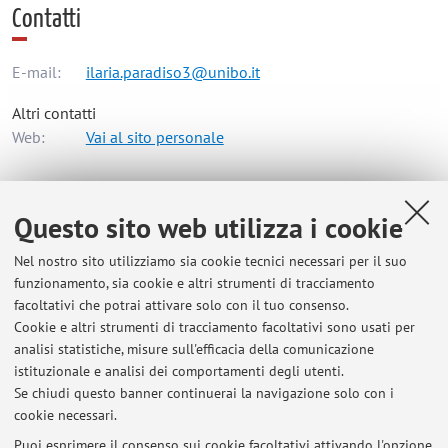
Contatti
E-mail:
ilaria.paradiso3@unibo.it
Altri contatti
Web:
Vai al sito personale
Dipartimento di Scienze Dell'Educazione "Giovanni
Questo sito web utilizza i cookie
Maria Bertin"
Nel nostro sito utilizziamo sia cookie tecnici necessari per il suo
Via Filippo Re 6, Bologna -
Vai alla mappa
funzionamento, sia cookie e altri strumenti di tracciamento
facoltativi che potrai attivare solo con il tuo consenso.
Risorse in rete
Cookie e altri strumenti di tracciamento facoltativi sono usati per
analisi statistiche, misure sull'efficacia della comunicazione
istituzionale e analisi dei comportamenti degli utenti.
ORCID
Se chiudi questo banner continuerai la navigazione solo con i
cookie necessari.
Puoi esprimere il consenso sui cookie facoltativi attivando l'opzione