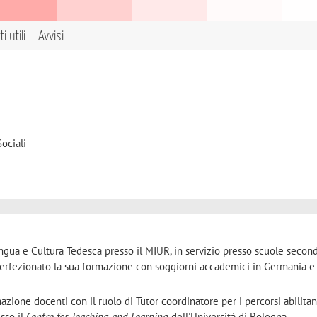
i utili
Avvisi
ociali
ngua e Cultura Tedesca presso il MIUR
, in servizio presso scuole second
perfezionato la sua formazione con soggiorni accademici in Germania e
zione docenti con il ruolo di Tutor coordinatore per i percorsi abilitan
sso il
Centre for Teaching and Learning
dell'Università di Bologna
.