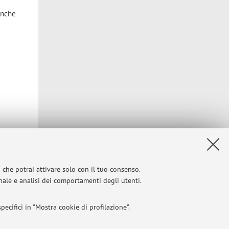
anche
i che potrai attivare solo con il tuo consenso.
Privacy
|
Note legali
|
Impostazioni Cookie
onale e analisi dei comportamenti degli utenti.
ecifici in "Mostra cookie di profilazione".