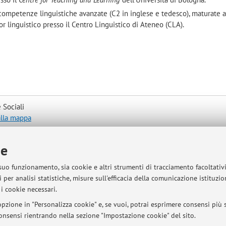
 competenze linguistiche avanzate (C2 in inglese e tedesco), maturate 
r linguistico presso il Centro Linguistico di Ateneo (CLA)
.
 Sociali
alla mappa
ie
 suo funzionamento, sia cookie e altri strumenti di tracciamento facoltativ
sità di Bologna - Via Zamboni, 33 - 40126 Bologna - Partita IVA: 01131710376
 per analisi statistiche, misure sull'efficacia della comunicazione istituzi
i cookie necessari.
pzione in "Personalizza cookie" e, se vuoi, potrai esprimere consensi più sp
 consensi rientrando nella sezione "Impostazione cookie" del sito.