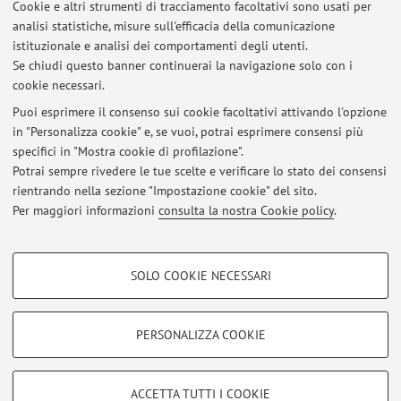
Cookie e altri strumenti di tracciamento facoltativi sono usati per
analisi statistiche, misure sull'efficacia della comunicazione
Dipartimento di Scienze e Tecnologie Agro-Alimentari
istituzionale e analisi dei comportamenti degli utenti.
Piazza Goidanich 60, Cesena -
Vai alla mappa
Se chiudi questo banner continuerai la navigazione solo con i
cookie necessari.
Puoi esprimere il consenso sui cookie facoltativi attivando l'opzione
in "Personalizza cookie" e, se vuoi, potrai esprimere consensi più
Ultimi avvisi
specifici in "Mostra cookie di profilazione".
Potrai sempre rivedere le tue scelte e verificare lo stato dei consensi
Al momento non sono presenti avvisi.
rientrando nella sezione "Impostazione cookie" del sito.
Per maggiori informazioni
consulta la nostra Cookie policy
.
COOKIE DI PROFILAZIONE - FACOLTATIVI
SOLO COOKIE NECESSARI
Si tratta di cookie utilizzati per analizzare le caratteristiche della navigazione
Area riservata
degli utenti, creare profili in base al loro comportamento sul sito, per analisi
Accedi tramite
login
per gestire tutti i contenuti del sito.
di marketing.
PERSONALIZZA COOKIE
Mostra cookie di profilazione
© 2026 - ALMA MATER STUDIORUM - Università di Bologna - Via
Google/Youtube Video
COOKIE TECNICI - NECESSARI
ACCETTA TUTTI I COOKIE
Zamboni, 33 - 40126 Bologna - Partita IVA: 01131710376