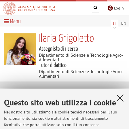
Login
Menu
IT
EN
Ilaria Grigoletto
Assegnista di ricerca
Dipartimento di Scienze e Tecnologie Agro-
Alimentari
Tutor didattico
Dipartimento di Scienze e Tecnologie Agro-
Alimentari
Contatti
Questo sito web utilizza i cookie
E-mail:
ilaria.grigoletto2@unibo.it
Nel nostro sito utilizziamo sia cookie tecnici necessari per il suo
Tel:
+39 0547 338116
funzionamento, sia cookie e altri strumenti di tracciamento
facoltativi che potrai attivare solo con il tuo consenso.