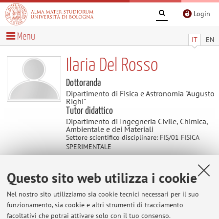
Login
Menu
IT
EN
Ilaria Del Rosso
Dottoranda
Dipartimento di Fisica e Astronomia "Augusto
Righi"
Tutor didattico
Dipartimento di Ingegneria Civile, Chimica,
Ambientale e dei Materiali
Settore scientifico disciplinare: FIS/01 FISICA
SPERIMENTALE
Questo sito web utilizza i cookie
Contatti
Nel nostro sito utilizziamo sia cookie tecnici necessari per il suo
E-mail:
ilaria.delrosso2@unibo.it
funzionamento, sia cookie e altri strumenti di tracciamento
facoltativi che potrai attivare solo con il tuo consenso.