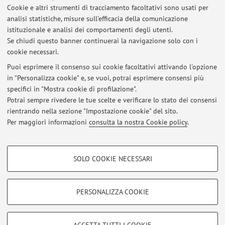
Cookie e altri strumenti di tracciamento facoltativi sono usati per
analisi statistiche, misure sull'efficacia della comunicazione
Dipartimento di Fisica e Astronomia "Augusto Righi"
istituzionale e analisi dei comportamenti degli utenti.
Viale Berti Pichat 6/2, Bologna -
Vai alla mappa
Se chiudi questo banner continuerai la navigazione solo con i
cookie necessari.
Puoi esprimere il consenso sui cookie facoltativi attivando l'opzione
in "Personalizza cookie" e, se vuoi, potrai esprimere consensi più
Ultimi avvisi
specifici in "Mostra cookie di profilazione".
Potrai sempre rivedere le tue scelte e verificare lo stato dei consensi
Al momento non sono presenti avvisi.
rientrando nella sezione "Impostazione cookie" del sito.
Per maggiori informazioni
consulta la nostra Cookie policy
.
COOKIE DI PROFILAZIONE - FACOLTATIVI
SOLO COOKIE NECESSARI
Si tratta di cookie utilizzati per analizzare le caratteristiche della navigazione
Area riservata
degli utenti, creare profili in base al loro comportamento sul sito, per analisi
Accedi tramite
login
per gestire tutti i contenuti del sito.
di marketing.
PERSONALIZZA COOKIE
Mostra cookie di profilazione
© 2026 - ALMA MATER STUDIORUM - Università di Bologna - Via
Google/Youtube Video
COOKIE TECNICI - NECESSARI