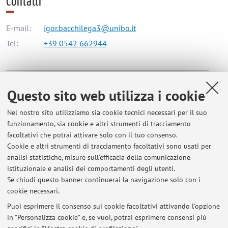
Contatti
E-mail:
igor.bacchilega3@unibo.it
Tel:
+39 0542 662944
Dipartimento di Scienze Mediche e Chirurgiche
Questo sito web utilizza i cookie
Via Massarenti 9, Bologna -
Vai alla mappa
Nel nostro sito utilizziamo sia cookie tecnici necessari per il suo
funzionamento, sia cookie e altri strumenti di tracciamento
Orario di ricevimento
facoltativi che potrai attivare solo con il tuo consenso.
Cookie e altri strumenti di tracciamento facoltativi sono usati per
Il Prof. Bacchilega riceve presso l'Ospedale Santa Maria della
analisi statistiche, misure sull'efficacia della comunicazione
Scaletta di Imola, il martedì dalle ore 11:00 previo contatto
istituzionale e analisi dei comportamenti degli utenti.
per email.
Se chiudi questo banner continuerai la navigazione solo con i
cookie necessari.
Puoi esprimere il consenso sui cookie facoltativi attivando l'opzione
in "Personalizza cookie" e, se vuoi, potrai esprimere consensi più
Ultimi avvisi