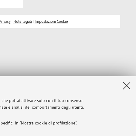
Privacy
|
Note legali
|
Impostazioni Cookie
i che potrai attivare solo con il tuo consenso.
onale e analisi dei comportamenti degli utenti.
ecifici in "Mostra cookie di profilazione".