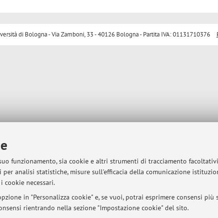
sità di Bologna - Via Zamboni, 33 - 40126 Bologna - Partita IVA: 01131710376
ie
 suo funzionamento, sia cookie e altri strumenti di tracciamento facoltativ
 per analisi statistiche, misure sull'efficacia della comunicazione istituzi
i cookie necessari.
pzione in "Personalizza cookie" e, se vuoi, potrai esprimere consensi più sp
 consensi rientrando nella sezione "Impostazione cookie" del sito.