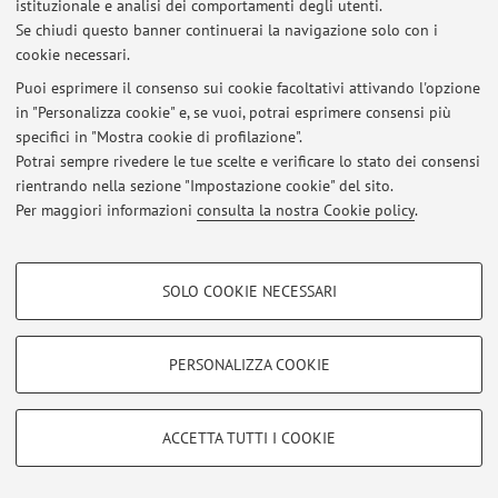
istituzionale e analisi dei comportamenti degli utenti.
Se chiudi questo banner continuerai la navigazione solo con i
cookie necessari.
Ultimi avvisi
Puoi esprimere il consenso sui cookie facoltativi attivando l'opzione
in "Personalizza cookie" e, se vuoi, potrai esprimere consensi più
Al momento non sono presenti avvisi.
specifici in "Mostra cookie di profilazione".
Potrai sempre rivedere le tue scelte e verificare lo stato dei consensi
rientrando nella sezione "Impostazione cookie" del sito.
Per maggiori informazioni
consulta la nostra Cookie policy
.
Area riservata
COOKIE DI PROFILAZIONE - FACOLTATIVI
Accedi tramite
login
per gestire tutti i contenuti del sito.
SOLO COOKIE NECESSARI
Si tratta di cookie utilizzati per analizzare le caratteristiche della navigazione
degli utenti, creare profili in base al loro comportamento sul sito, per analisi
di marketing.
PERSONALIZZA COOKIE
© 2026 - ALMA MATER STUDIORUM - Università di Bologna - Via
Mostra cookie di profilazione
Zamboni, 33 - 40126 Bologna - Partita IVA: 01131710376
Privacy
|
Note legali
|
Impostazioni Cookie
Google/Youtube Video
COOKIE TECNICI - NECESSARI
ACCETTA TUTTI I COOKIE
Facebook
Si tratta di cookie tecnici utilizzati, a titolo esemplificativo, per il corretto
Vimeo
funzionamento del sito, salvare le preferenze di navigazione, per il