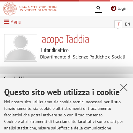
Login
Menu
IT
EN
Iacopo Taddia
Tutor didattico
Dipartimento di Scienze Politiche e Sociali
Contatti
Questo sito web utilizza i cookie
E-mail:
iacopo.taddia2@unibo.it
Nel nostro sito utilizziamo sia cookie tecnici necessari per il suo
funzionamento, sia cookie e altri strumenti di tracciamento
facoltativi che potrai attivare solo con il tuo consenso.
Dipartimento di Scienze Politiche e Sociali
Cookie e altri strumenti di tracciamento facoltativi sono usati per
Strada Maggiore 45, Bologna -
Vai alla mappa
analisi statistiche, misure sull'efficacia della comunicazione