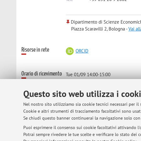
Dipartimento di Scienze Economic
Piazza Scaravilli 2, Bologna -
Vai al
Risorse in rete
ORCID
Orario di ricevimento
Tue 01/09 14:00-15:00
(no appointment required)
Questo sito web utilizza i cook
Office 106 p. Scaravilli 2
E-mails sent during the weekend, on f
Nel nostro sito utilizziamo sia cookie tecnici necessari per il
Cookie e altri strumenti di tracciamento facoltativi sono usati
Se chiudi questo banner continuerai la navigazione solo con 
Puoi esprimere il consenso sui cookie facoltativi attivando l'o
Potrai sempre rivedere le tue scelte e verificare lo stato dei