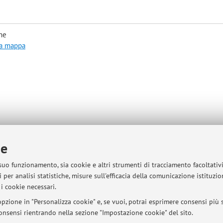
he
la mappa
ie
estivities or during the Summer holidays will not be answered.
 suo funzionamento, sia cookie e altri strumenti di tracciamento facoltativ
 per analisi statistiche, misure sull'efficacia della comunicazione istituzi
i cookie necessari.
pzione in "Personalizza cookie" e, se vuoi, potrai esprimere consensi più sp
 consensi rientrando nella sezione "Impostazione cookie" del sito.