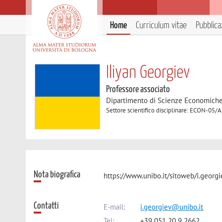
Home
Curriculum vitae
Pubblica
Iliyan Georgiev
Professore associato
Dipartimento di Scienze Economich
Settore scientifico disciplinare: ECON-05/
Nota biografica
https://www.unibo.it/sitoweb/i.georg
Contatti
E-mail:
i.georgiev@unibo.it
Tel:
+39 051 20 9 2662