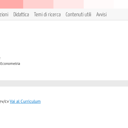
zioni
Didattica
Temi di ricerca
Contenuti utili
Avvisi
e
A Econometria
iev/cv
Vai al Curriculum