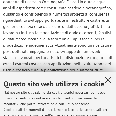
dottorato di ricerca in Oceanografia Fisica. Ho oltre cinque
anni di esperienza come consulente costiero e oceanografico,
guidando e contribuendo a numerosi progetti di consulenza
riguardanti lo sviluppo portuale, le infrastrutture costiere, la
gestione costiera e l'acquisizione di dati oceanografici. Il mio
lavoro ha incluso la modellazione di onde e correnti, l'analisi
di dati meteo-oceanici e la fornitura di input tecnici per la
progettazione ingegneristica. Attualmente sono un ricercatore
post-dottorato impegnato nello sviluppo di framework
statistici avanzati per l'analisi della distribuzione congiunta di
eventi estremi costieri, con applicazioni nella valutazione del
rischio costiero e nella pianificazione delle infrastrutture.
Questo sito web utilizza i cookie
Contatti
Nel nostro sito utilizziamo sia cookie tecnici necessari per il suo
E-mail:
hadi.bahmanpour@unibo.it
funzionamento, sia cookie e altri strumenti di tracciamento
facoltativi che potrai attivare solo con il tuo consenso.
Cookie e altri strumenti di tracciamento facoltativi sono usati per
analisi statistiche, misure sull'efficacia della comunicazione