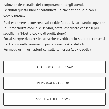
Dipartimento di Fisica e Astronomia "Augusto Righi"
istituzionale e analisi dei comportamenti degli utenti.
Via S.Alberto 163, Ravenna -
Vai alla mappa
Se chiudi questo banner continuerai la navigazione solo con i
cookie necessari.
Puoi esprimere il consenso sui cookie facoltativi attivando l'opzione
in "Personalizza cookie" e, se vuoi, potrai esprimere consensi più
Ultimi avvisi
specifici in "Mostra cookie di profilazione".
Potrai sempre rivedere le tue scelte e verificare lo stato dei consensi
Al momento non sono presenti avvisi.
rientrando nella sezione "Impostazione cookie" del sito.
Per maggiori informazioni
consulta la nostra Cookie policy
.
COOKIE DI PROFILAZIONE - FACOLTATIVI
SOLO COOKIE NECESSARI
Si tratta di cookie utilizzati per analizzare le caratteristiche della navigazione
Area riservata
degli utenti, creare profili in base al loro comportamento sul sito, per analisi
Accedi tramite
login
per gestire tutti i contenuti del sito.
di marketing.
PERSONALIZZA COOKIE
Mostra cookie di profilazione
© 2026 - ALMA MATER STUDIORUM - Università di Bologna - Via
Google/Youtube Video
COOKIE TECNICI - NECESSARI
ACCETTA TUTTI I COOKIE
Zamboni, 33 - 40126 Bologna - Partita IVA: 01131710376
Facebook
Privacy
|
Note legali
|
Impostazioni Cookie
Si tratta di cookie tecnici utilizzati, a titolo esemplificativo, per il corretto