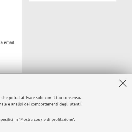
ia email
Privacy
|
Note legali
|
Impostazioni Cookie
i che potrai attivare solo con il tuo consenso.
onale e analisi dei comportamenti degli utenti.
ecifici in "Mostra cookie di profilazione".