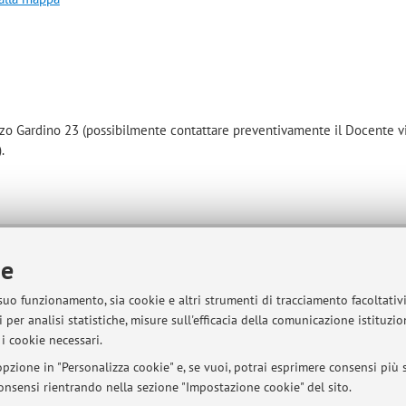
Azzo Gardino 23 (possibilmente contattare preventivamente il Docente v
.
ie
sità di Bologna - Via Zamboni, 33 - 40126 Bologna - Partita IVA: 01131710376
 suo funzionamento, sia cookie e altri strumenti di tracciamento facoltativ
 per analisi statistiche, misure sull'efficacia della comunicazione istituzi
i cookie necessari.
pzione in "Personalizza cookie" e, se vuoi, potrai esprimere consensi più sp
 consensi rientrando nella sezione "Impostazione cookie" del sito.