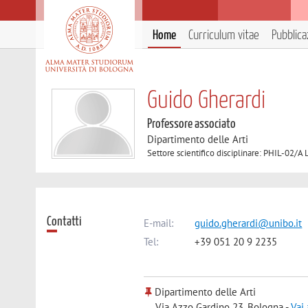
Home
Curriculum vitae
Pubblica
Guido Gherardi
Professore associato
Dipartimento delle Arti
Settore scientifico disciplinare: PHIL-02/A L
Contatti
E-mail:
guido.gherardi@unibo.it
Tel:
+39 051 20 9 2235
Dipartimento delle Arti
Via Azzo Gardino 23, Bologna -
Vai