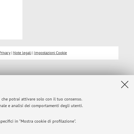
Privacy
|
Note legali
|
Impostazioni Cookie
i che potrai attivare solo con il tuo consenso.
onale e analisi dei comportamenti degli utenti.
ecifici in "Mostra cookie di profilazione".