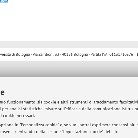
mappa
sità di Bologna - Via Zamboni, 33 - 40126 Bologna - Partita IVA: 01131710376
ie
 suo funzionamento, sia cookie e altri strumenti di tracciamento facoltativ
 per analisi statistiche, misure sull'efficacia della comunicazione istituzi
i cookie necessari.
pzione in "Personalizza cookie" e, se vuoi, potrai esprimere consensi più sp
 consensi rientrando nella sezione "Impostazione cookie" del sito.