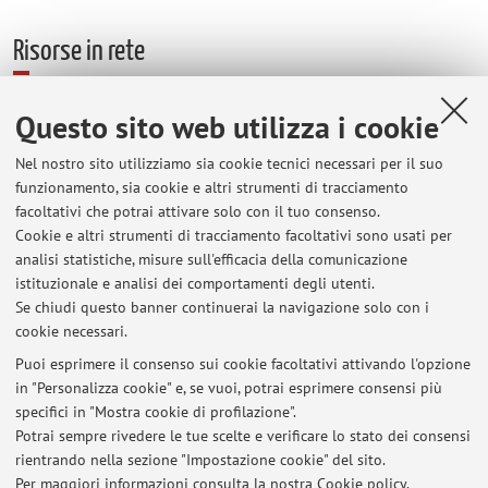
Risorse in rete
ORCID
Questo sito web utilizza i cookie
Nel nostro sito utilizziamo sia cookie tecnici necessari per il suo
Orario di ricevimento
funzionamento, sia cookie e altri strumenti di tracciamento
facoltativi che potrai attivare solo con il tuo consenso.
Cookie e altri strumenti di tracciamento facoltativi sono usati per
Preferibilmente su appuntamento.
analisi statistiche, misure sull'efficacia della comunicazione
Via Irnerio, 46 - Bologna (40126) Laboratorio di City Science
istituzionale e analisi dei comportamenti degli utenti.
(162)
Se chiudi questo banner continuerai la navigazione solo con i
cookie necessari.
Puoi esprimere il consenso sui cookie facoltativi attivando l'opzione
in "Personalizza cookie" e, se vuoi, potrai esprimere consensi più
Ultimi avvisi
specifici in "Mostra cookie di profilazione".
Potrai sempre rivedere le tue scelte e verificare lo stato dei consensi
Al momento non sono presenti avvisi.
rientrando nella sezione "Impostazione cookie" del sito.
Per maggiori informazioni
consulta la nostra Cookie policy
.