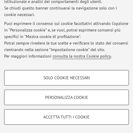
istituzionale e analisi dei comportamenti degli utenti.
Viale del Risorgimento 2, Bologna -
Vai alla mappa
Se chiudi questo banner continuerai la navigazione solo con i
cookie necessari.
Puoi esprimere il consenso sui cookie facoltativi attivando l'opzione
in "Personalizza cookie" e, se vuoi, potrai esprimere consensi più
Ultimi avvisi
specifici in "Mostra cookie di profilazione".
Potrai sempre rivedere le tue scelte e verificare lo stato dei consensi
Al momento non sono presenti avvisi.
rientrando nella sezione "Impostazione cookie" del sito.
Per maggiori informazioni
consulta la nostra Cookie policy
.
COOKIE DI PROFILAZIONE - FACOLTATIVI
SOLO COOKIE NECESSARI
Area riservata
Si tratta di cookie utilizzati per analizzare le caratteristiche della navigazione
degli utenti, creare profili in base al loro comportamento sul sito, per analisi
Accedi tramite
login
per gestire tutti i contenuti del sito.
di marketing.
PERSONALIZZA COOKIE
Mostra cookie di profilazione
© 2026 - ALMA MATER STUDIORUM - Università di Bologna - Via
Google/Youtube Video
COOKIE TECNICI - NECESSARI
ACCETTA TUTTI I COOKIE
Zamboni, 33 - 40126 Bologna - Partita IVA: 01131710376
Facebook
Privacy
|
Note legali
|
Impostazioni Cookie
Si tratta di cookie tecnici utilizzati, a titolo esemplificativo, per il corretto
Vimeo
funzionamento del sito, salvare le preferenze di navigazione, per il