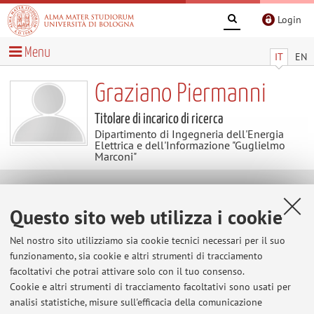
Login
Menu
IT
EN
Graziano Piermanni
Titolare di incarico di ricerca
Dipartimento di Ingegneria dell'Energia
Elettrica e dell'Informazione "Guglielmo
Marconi"
Contatti
Questo sito web utilizza i cookie
E-mail:
graziano.piermanni2@unibo.it
Nel nostro sito utilizziamo sia cookie tecnici necessari per il suo
funzionamento, sia cookie e altri strumenti di tracciamento
facoltativi che potrai attivare solo con il tuo consenso.
Cookie e altri strumenti di tracciamento facoltativi sono usati per
Dipartimento di Ingegneria dell'Energia Elettrica e
analisi statistiche, misure sull'efficacia della comunicazione
dell'Informazione "Guglielmo Marconi"