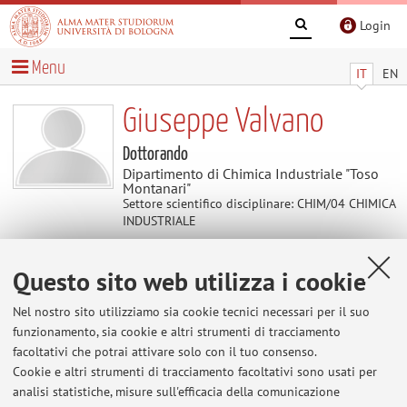
Login
Menu
IT
EN
Giuseppe Valvano
Dottorando
Dipartimento di Chimica Industriale "Toso
Montanari"
Settore scientifico disciplinare: CHIM/04 CHIMICA
INDUSTRIALE
Questo sito web utilizza i cookie
Contatti
Nel nostro sito utilizziamo sia cookie tecnici necessari per il suo
E-mail:
giuseppe.valvano2@unibo.it
funzionamento, sia cookie e altri strumenti di tracciamento
facoltativi che potrai attivare solo con il tuo consenso.
Cookie e altri strumenti di tracciamento facoltativi sono usati per
analisi statistiche, misure sull'efficacia della comunicazione
Dipartimento di Chimica Industriale "Toso Montanari"