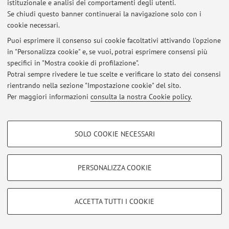
istituzionale e analisi dei comportamenti degli utenti.
Via Piero Gobetti 85, Bologna -
Vai alla mappa
Se chiudi questo banner continuerai la navigazione solo con i
cookie necessari.
Puoi esprimere il consenso sui cookie facoltativi attivando l'opzione
in "Personalizza cookie" e, se vuoi, potrai esprimere consensi più
Ultimi avvisi
specifici in "Mostra cookie di profilazione".
Potrai sempre rivedere le tue scelte e verificare lo stato dei consensi
Al momento non sono presenti avvisi.
rientrando nella sezione "Impostazione cookie" del sito.
Per maggiori informazioni
consulta la nostra Cookie policy
.
COOKIE DI PROFILAZIONE - FACOLTATIVI
SOLO COOKIE NECESSARI
Area riservata
Si tratta di cookie utilizzati per analizzare le caratteristiche della navigazione
degli utenti, creare profili in base al loro comportamento sul sito, per analisi
Accedi tramite
login
per gestire tutti i contenuti del sito.
di marketing.
PERSONALIZZA COOKIE
Mostra cookie di profilazione
© 2026 - ALMA MATER STUDIORUM - Università di Bologna - Via
Google/Youtube Video
COOKIE TECNICI - NECESSARI
Zamboni, 33 - 40126 Bologna - Partita IVA: 01131710376
ACCETTA TUTTI I COOKIE
Facebook
Privacy
|
Note legali
|
Impostazioni Cookie
Si tratta di cookie tecnici utilizzati, a titolo esemplificativo, per il corretto
Vimeo
funzionamento del sito, salvare le preferenze di navigazione, per il