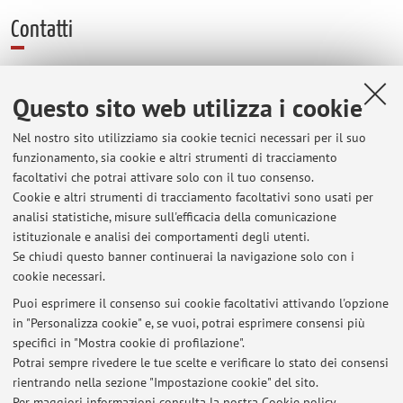
Contatti
E-mail:
giuseppe.bianco8@unibo.it
Questo sito web utilizza i cookie
Nel nostro sito utilizziamo sia cookie tecnici necessari per il suo
Centre for Teaching and Learning
funzionamento, sia cookie e altri strumenti di tracciamento
Via Zamboni 33, Bologna -
Vai alla mappa
facoltativi che potrai attivare solo con il tuo consenso.
Cookie e altri strumenti di tracciamento facoltativi sono usati per
analisi statistiche, misure sull'efficacia della comunicazione
Dipartimento di Scienze Statistiche "Paolo Fortunati"
istituzionale e analisi dei comportamenti degli utenti.
Via Belle Arti 41, Bologna -
Vai alla mappa
Se chiudi questo banner continuerai la navigazione solo con i
cookie necessari.
Puoi esprimere il consenso sui cookie facoltativi attivando l'opzione
in "Personalizza cookie" e, se vuoi, potrai esprimere consensi più
Ultimi avvisi
specifici in "Mostra cookie di profilazione".
Potrai sempre rivedere le tue scelte e verificare lo stato dei consensi
Al momento non sono presenti avvisi.
rientrando nella sezione "Impostazione cookie" del sito.
Per maggiori informazioni
consulta la nostra Cookie policy
.