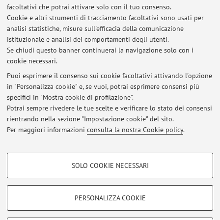
facoltativi che potrai attivare solo con il tuo consenso.
Cookie e altri strumenti di tracciamento facoltativi sono usati per
analisi statistiche, misure sull'efficacia della comunicazione
Dipartimento di Scienze Politiche e Sociali
istituzionale e analisi dei comportamenti degli utenti.
Strada Maggiore 45, Bologna -
Vai alla mappa
Se chiudi questo banner continuerai la navigazione solo con i
cookie necessari.
Puoi esprimere il consenso sui cookie facoltativi attivando l'opzione
in "Personalizza cookie" e, se vuoi, potrai esprimere consensi più
Ultimi avvisi
specifici in "Mostra cookie di profilazione".
Date appelli e temi della tesina
Potrai sempre rivedere le tue scelte e verificare lo stato dei consensi
Pubblicato il: 05 maggio 2024
rientrando nella sezione "Impostazione cookie" del sito.
Per maggiori informazioni
consulta la nostra Cookie policy
.
Tutti gli avvisi
COOKIE DI PROFILAZIONE - FACOLTATIVI
SOLO COOKIE NECESSARI
Si tratta di cookie utilizzati per analizzare le caratteristiche della navigazione
Area riservata
degli utenti, creare profili in base al loro comportamento sul sito, per analisi
Accedi tramite
login
per gestire tutti i contenuti del sito.
di marketing.
PERSONALIZZA COOKIE
Mostra cookie di profilazione