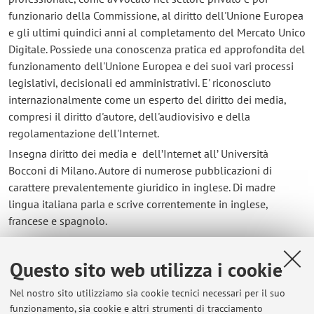
funzionario della Commissione, al diritto dell'Unione Europea
e gli ultimi quindici anni al completamento del Mercato Unico
Digitale. Possiede una conoscenza pratica ed approfondita del
funzionamento dell'Unione Europea e dei suoi vari processi
legislativi, decisionali ed amministrativi. E' riconosciuto
internazionalmente come un esperto del diritto dei media,
compresi il diritto d'autore, dell'audiovisivo e della
regolamentazione dell'Internet.
Insegna diritto dei media e dell’Internet all’ Università
Bocconi di Milano. Autore di numerose pubblicazioni di
carattere prevalentemente giuridico in inglese. Di madre
lingua italiana parla e scrive correntemente in inglese,
francese e spagnolo.
Contatti
Questo sito web utilizza i cookie
Nel nostro sito utilizziamo sia cookie tecnici necessari per il suo
E-mail:
giuseppe.abbamonte@unibo.it
funzionamento, sia cookie e altri strumenti di tracciamento