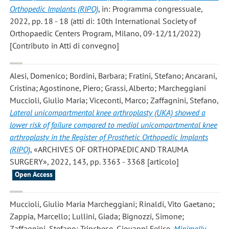
Orthopedic Implants (RIPO)
, in: Programma congressuale,
2022, pp. 18 - 18 (atti di: 10th International Society of
Orthopaedic Centers Program, Milano, 09-12/11/2022)
[Contributo in Atti di convegno]
Alesi, Domenico; Bordini, Barbara; Fratini, Stefano; Ancarani,
Cristina; Agostinone, Piero; Grassi, Alberto; Marcheggiani
Muccioli, Giulio Maria; Viceconti, Marco; Zaffagnini, Stefano
,
Lateral unicompartmental knee arthroplasty (UKA) showed a
lower risk of failure compared to medial unicompartmental knee
arthroplasty in the Register of Prosthetic Orthopedic Implants
(RIPO)
, «ARCHIVES OF ORTHOPAEDIC AND TRAUMA
SURGERY», 2022, 143, pp. 3363 - 3368 [articolo]
Open Access
Muccioli, Giulio Maria Marcheggiani; Rinaldi, Vito Gaetano;
Zappia, Marcello; Lullini, Giada; Bignozzi, Simone;
Zaffagnini, Stefano; Trinchese, Giovanni Felice
,
Minimally