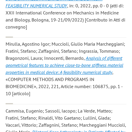
FEASIBILITY NUMERICAL STUDY
, in: 0, 2022, pp. 0 - 0 (atti di:
XXII International Conference on Mechanics in Medicine
and Biology, Bologna, 19-21/09/2022) [Contributo in Atti di
convegno]
Mirulla, Agostino Igor; Muccioli, Giulio Maria Marcheggiani;
Fratini, Stefano; Zaffagnini, Stefano; Ingrassia, Tommaso;
Bragonzoni, Laura; Innocenti, Bernardo
,
Analysis of different
geometrical features to achieve close-to-bone stiffness material
properties in medical device: A feasibility numerical study
,
«COMPUTER METHODS AND PROGRAMS IN
BIOMEDICINE», 2022, 221, Article number: 106875, pp. 1 -
10 [articolo]
Cammisa, Eugenio; Sassoli, Iacopo; La Verde, Matteo;
Fratini, Stefano; Rinaldi, Vito Gaetano; Lullini, Giada;
Vaccari, Vittorio; Zaffagnini, Stefano; Marcheggiani Muccioli,
Giulio Maria
,
Bilateral Knee Arthroplasty in Patients Affected by