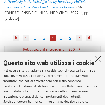
Arthroplasty in Patients Affected by Hereditary Multiple
Exostoses: a Case Report and Literature Review
, «SN
COMPREHENSIVE CLINICAL MEDICINE», 2022, 4, pp. - - -
[articolo]
1
2
3
4
5
Pubblicazioni antecedenti il 2004
Questo sito web utilizza i cookie
Nel nostro sito utilizziamo sia cookie tecnici necessari per il suo
Ultimi avvisi
funzionamento, sia cookie e altri strumenti di tracciamento
facoltativi che potrai attivare solo con il tuo consenso.
Risultati Esame del 22-07-2021 Traumatologia e Primo Soccorso
Cookie e altri strumenti di tracciamento facoltativi sono usati per
(Campus di Rimini)
analisi statistiche, misure sull'efficacia della comunicazione
Pubblicato il: 27 luglio 2021
istituzionale e analisi dei comportamenti degli utenti.
Se chiudi questo banner continuerai la navigazione solo con i
Risultati Esame del 15-07-2021 del corso di Laurea in Tecniche