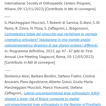
International Society of Orthopaedic Centers Program,
Milano, 09-12/11/2022) [Contributo in Atti di convegno]
G. Marcheggiani Muccioli, T. Roberti di Sarsina, D. Alesi, S. Di
Paolo, R. Zinno, N. Pizza, S. Zaffagnini, L. Bragonzoni
,
L'artroplastica totale del ginocchio può ripristinare la normale
cinematica articolare? Valutazione in vivo tramite analisi
radiostereometrica dinamica di due disegni protesici differenti
,
in: Programma definitivo, 2022, pp. 47 - 47 (atti di: First
Annual Live Meeting Siagascot, Roma, 10-12/03/2022)
[Contributo in Atti di convegno]
Domenico Alesi, Barbara Bordini, Stefano Fratini, Cristina
Ancarani, Piero Agostinone, Alberto Grassi, Giulio Maria
Marcheggiani Muccioli, Marco Viceconti, Stefano
Zaffagnini,
,
Lateral unicompartmental knee arthroplasty (UKA)
showed a lower risk of failure compared to medial
unicompartmental knee arthroplasty in the Register of Prosthetic