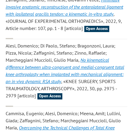
invasive anatomic reconstruction of the anterolateral ligament
with ipsilateral gracilis tendon: a kinematic in-vitro study
,
«JOURNAL OF EXPERIMENTAL ORTHOPAEDICS», 2022, 9,
Article number: 107, pp. 1 - 8 [articolo]
Open Access
Alesi, Domenico; Di Paolo, Stefano; Bragonzoni, Laura;
Pizza, Nicola; Zaffagnini, Stefano; Zinno, Raffaele;
Marcheggiani Muccioli, Giulio Maria
,
No kinematical
difference between ultra-congruent and medial-congruent total
knee arthroplasty when implanted with mechanical alignment:
an in vivo dynamic RSA study
, «KNEE SURGERY, SPORTS
TRAUMATOLOGY, ARTHROSCOPY», 2022, 30, pp. 2975 -
2979 [articolo]
Open Access
Cammisa, Eugenio; Alesi, Domenico; Meena, Amit; Lullini,
Giada; Zaffagnini, Stefano; Marcheggiani Muccioli, Giulio
Maria
,
Overcoming the Technical Challenges of Total Knee