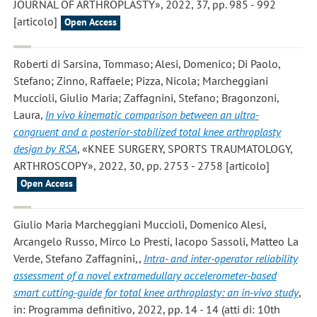
JOURNAL OF ARTHROPLASTY», 2022, 37, pp. 985 - 992
[articolo]
Open Access
Roberti di Sarsina, Tommaso; Alesi, Domenico; Di Paolo,
Stefano; Zinno, Raffaele; Pizza, Nicola; Marcheggiani
Muccioli, Giulio Maria; Zaffagnini, Stefano; Bragonzoni,
Laura
,
In vivo kinematic comparison between an ultra-
congruent and a posterior-stabilized total knee arthroplasty
design by RSA
, «KNEE SURGERY, SPORTS TRAUMATOLOGY,
ARTHROSCOPY», 2022, 30, pp. 2753 - 2758 [articolo]
Open Access
Giulio Maria Marcheggiani Muccioli, Domenico Alesi,
Arcangelo Russo, Mirco Lo Presti, Iacopo Sassoli, Matteo La
Verde, Stefano Zaffagnini,
,
Intra- and inter-operator reliability
assessment of a novel extramedullary accelerometer-based
smart cutting-guide for total knee arthroplasty: an in-vivo study
,
in: Programma definitivo, 2022, pp. 14 - 14 (atti di: 10th