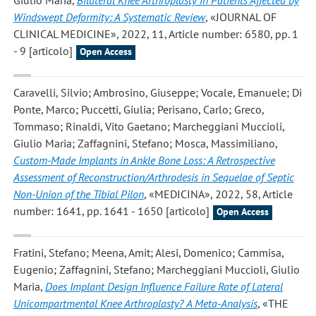
Windswept Deformity: A Systematic Review
, «JOURNAL OF
CLINICAL MEDICINE», 2022, 11, Article number: 6580, pp. 1
- 9 [articolo]
Open Access
Caravelli, Silvio; Ambrosino, Giuseppe; Vocale, Emanuele; Di
Ponte, Marco; Puccetti, Giulia; Perisano, Carlo; Greco,
Tommaso; Rinaldi, Vito Gaetano; Marcheggiani Muccioli,
Giulio Maria; Zaffagnini, Stefano; Mosca, Massimiliano
,
Custom-Made Implants in Ankle Bone Loss: A Retrospective
Assessment of Reconstruction/Arthrodesis in Sequelae of Septic
Non-Union of the Tibial Pilon
, «MEDICINA», 2022, 58, Article
number: 1641, pp. 1641 - 1650 [articolo]
Open Access
Fratini, Stefano; Meena, Amit; Alesi, Domenico; Cammisa,
Eugenio; Zaffagnini, Stefano; Marcheggiani Muccioli, Giulio
Maria
,
Does Implant Design Influence Failure Rate of Lateral
Unicompartmental Knee Arthroplasty? A Meta-Analysis
, «THE