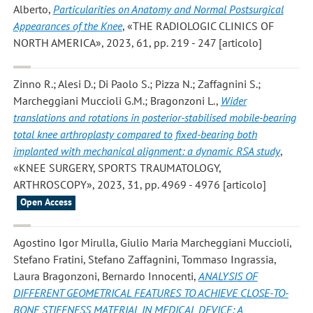
Alberto
,
Particularities on Anatomy and Normal Postsurgical
Appearances of the Knee
, «THE RADIOLOGIC CLINICS OF
NORTH AMERICA», 2023, 61, pp. 219 - 247 [articolo]
Zinno R.; Alesi D.; Di Paolo S.; Pizza N.; Zaffagnini S.;
Marcheggiani Muccioli G.M.; Bragonzoni L.
,
Wider
translations and rotations in posterior-stabilised mobile-bearing
total knee arthroplasty compared to fixed-bearing both
implanted with mechanical alignment: a dynamic RSA study
,
«KNEE SURGERY, SPORTS TRAUMATOLOGY,
ARTHROSCOPY», 2023, 31, pp. 4969 - 4976 [articolo]
Open Access
Agostino Igor Mirulla, Giulio Maria Marcheggiani Muccioli,
Stefano Fratini, Stefano Zaffagnini, Tommaso Ingrassia,
Laura Bragonzoni, Bernardo Innocenti
,
ANALYSIS OF
DIFFERENT GEOMETRICAL FEATURES TO ACHIEVE CLOSE-TO-
BONE STIFFNESS MATERIAL IN MEDICAL DEVICE: A