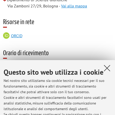
Via Zamboni 27/29, Bologna -
Vai alla mappa
Risorse in rete
ORCID
Orario di ricevimento
Il prof. Illuminati riceve su appuntamento
Questo sito web utilizza i cookie
(giulio.illuminati@unibo.it)
Nel nostro sito utilizziamo sia cookie tecnici necessari per il suo
Orario di ricevimento dei collaboratori:
funzionamento, sia cookie e altri strumenti di tracciamento
facoltativi che potrai attivare solo con il tuo consenso.
Dott.ssa Roberta Del Monaco: martedì, ore 13.30, palazzo
Cookie e altri strumenti di tracciamento facoltativi sono usati per
Malvezzi
analisi statistiche, misure sull'efficacia della comunicazione
Dott. Guido Todaro: martedì, ore 14.30, palazzo Malvezzi.
istituzionale e analisi dei comportamenti degli utenti.
Se chiudi questo banner continuerai la navigazione solo con i