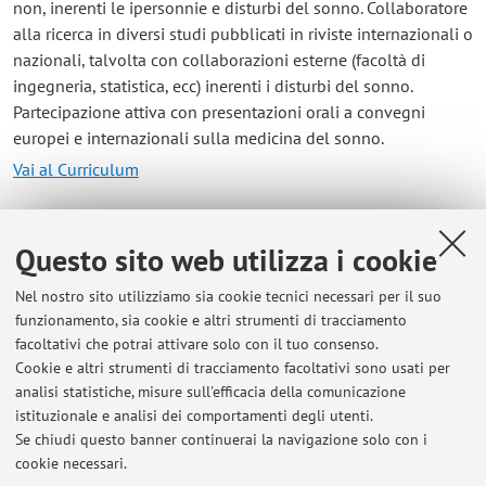
non, inerenti le ipersonnie e disturbi del sonno. Collaboratore
alla ricerca in diversi studi pubblicati in riviste internazionali o
nazionali, talvolta con collaborazioni esterne (facoltà di
ingegneria, statistica, ecc) inerenti i disturbi del sonno.
Partecipazione attiva con presentazioni orali a convegni
europei e internazionali sulla medicina del sonno.
Vai al Curriculum
Contatti
Questo sito web utilizza i cookie
E-mail:
giulia.neccia3@unibo.it
Nel nostro sito utilizziamo sia cookie tecnici necessari per il suo
Tel:
+39 051 4966926
funzionamento, sia cookie e altri strumenti di tracciamento
facoltativi che potrai attivare solo con il tuo consenso.
Cookie e altri strumenti di tracciamento facoltativi sono usati per
analisi statistiche, misure sull'efficacia della comunicazione
Dipartimento di Scienze Biomediche e Neuromotorie
istituzionale e analisi dei comportamenti degli utenti.
Via Massarenti 9, Bologna -
Vai alla mappa
Se chiudi questo banner continuerai la navigazione solo con i
cookie necessari.