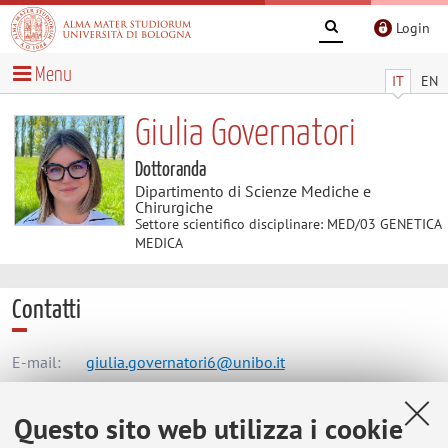
Login
Menu
IT
EN
Giulia Governatori
Dottoranda
Dipartimento di Scienze Mediche e
Chirurgiche
Settore scientifico disciplinare: MED/03 GENETICA
MEDICA
Contatti
E-mail:
giulia.governatori6@unibo.it
Questo sito web utilizza i cookie
Dipartimento di Scienze Mediche e Chirurgiche