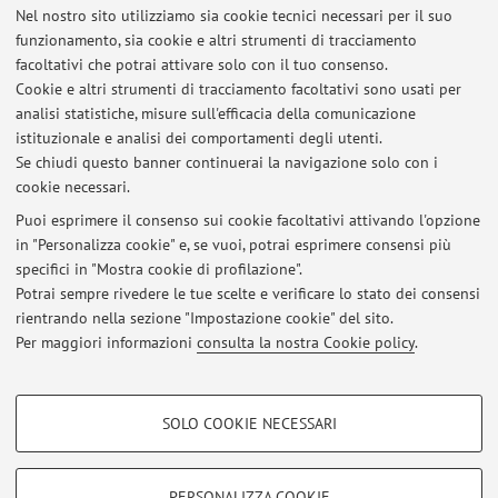
Nel nostro sito utilizziamo sia cookie tecnici necessari per il suo
Via Massarenti 9, Bologna -
Vai alla mappa
funzionamento, sia cookie e altri strumenti di tracciamento
facoltativi che potrai attivare solo con il tuo consenso.
Risorse in rete
Cookie e altri strumenti di tracciamento facoltativi sono usati per
analisi statistiche, misure sull'efficacia della comunicazione
istituzionale e analisi dei comportamenti degli utenti.
ORCID
Se chiudi questo banner continuerai la navigazione solo con i
cookie necessari.
Puoi esprimere il consenso sui cookie facoltativi attivando l'opzione
in "Personalizza cookie" e, se vuoi, potrai esprimere consensi più
Ultimi avvisi
specifici in "Mostra cookie di profilazione".
Potrai sempre rivedere le tue scelte e verificare lo stato dei consensi
Al momento non sono presenti avvisi.
rientrando nella sezione "Impostazione cookie" del sito.
Per maggiori informazioni
consulta la nostra Cookie policy
.
COOKIE DI PROFILAZIONE - FACOLTATIVI
SOLO COOKIE NECESSARI
Area riservata
Si tratta di cookie utilizzati per analizzare le caratteristiche della navigazione
degli utenti, creare profili in base al loro comportamento sul sito, per analisi
Accedi tramite
login
per gestire tutti i contenuti del sito.
di marketing.
PERSONALIZZA COOKIE