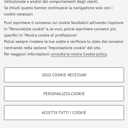
istituzionale e analisi dei comportamenti degli utenti.
Via Massarenti 9, Bologna -
Vai alla mappa
Se chiudi questo banner continuerai la navigazione solo con i
cookie necessari.
Puoi esprimere il consenso sui cookie facoltativi attivando l'opzione
in "Personalizza cookie" e, se vuoi, potrai esprimere consensi più
Ultimi avvisi
specifici in "Mostra cookie di profilazione".
Potrai sempre rivedere le tue scelte e verificare lo stato dei consensi
Al momento non sono presenti avvisi.
rientrando nella sezione "Impostazione cookie" del sito.
Per maggiori informazioni
consulta la nostra Cookie policy
.
COOKIE DI PROFILAZIONE - FACOLTATIVI
SOLO COOKIE NECESSARI
Area riservata
Si tratta di cookie utilizzati per analizzare le caratteristiche della navigazione
degli utenti, creare profili in base al loro comportamento sul sito, per analisi
Accedi tramite
login
per gestire tutti i contenuti del sito.
di marketing.
PERSONALIZZA COOKIE
Mostra cookie di profilazione
© 2026 - ALMA MATER STUDIORUM - Università di Bologna - Via
Google/Youtube Video
COOKIE TECNICI - NECESSARI
Zamboni, 33 - 40126 Bologna - Partita IVA: 01131710376
ACCETTA TUTTI I COOKIE
Facebook
Privacy
|
Note legali
|
Impostazioni Cookie
Si tratta di cookie tecnici utilizzati, a titolo esemplificativo, per il corretto
Vimeo
funzionamento del sito, salvare le preferenze di navigazione, per il