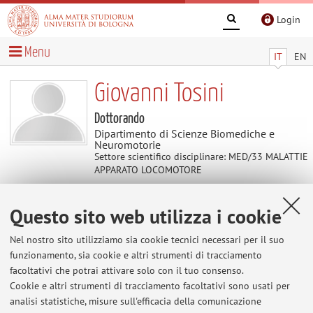
Login
Menu
IT
EN
Giovanni Tosini
Dottorando
Dipartimento di Scienze Biomediche e
Neuromotorie
Settore scientifico disciplinare: MED/33 MALATTIE
APPARATO LOCOMOTORE
Questo sito web utilizza i cookie
Contatti
Nel nostro sito utilizziamo sia cookie tecnici necessari per il suo
E-mail:
giovanni.tosini2@unibo.it
funzionamento, sia cookie e altri strumenti di tracciamento
facoltativi che potrai attivare solo con il tuo consenso.
Cookie e altri strumenti di tracciamento facoltativi sono usati per
analisi statistiche, misure sull'efficacia della comunicazione
Dipartimento di Scienze Biomediche e Neuromotorie