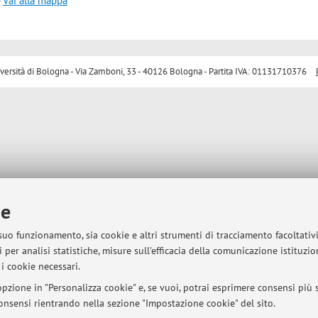
-
Vai alla mappa
sità di Bologna - Via Zamboni, 33 - 40126 Bologna - Partita IVA: 01131710376
ie
 suo funzionamento, sia cookie e altri strumenti di tracciamento facoltativ
 per analisi statistiche, misure sull'efficacia della comunicazione istituzi
i cookie necessari.
pzione in "Personalizza cookie" e, se vuoi, potrai esprimere consensi più sp
 consensi rientrando nella sezione "Impostazione cookie" del sito.