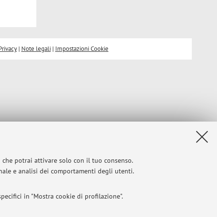
Privacy
|
Note legali
|
Impostazioni Cookie
i che potrai attivare solo con il tuo consenso.
onale e analisi dei comportamenti degli utenti.
ecifici in "Mostra cookie di profilazione".