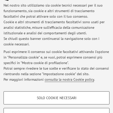
Nel nostro sito utilizziamo sia cookie tecnici necessari per il suo
Viale del Risorgimento 2, Bologna -
Vai alla mappa
funzionamento, sia cookie e altri strumenti di tracciamento
facoltativi che potrai attivare solo con il tuo consenso.
Risorse in rete
Cookie e altri strumenti di tracciamento facoltativi sono usati per
analisi statistiche, misure sull'efficacia della comunicazione
istituzionale e analisi dei comportamenti degli utenti.
ORCID
Se chiudi questo banner continuerai la navigazione solo con i
cookie necessari.
Puoi esprimere il consenso sui cookie facoltativi attivando l'opzione
in "Personalizza cookie" e, se vuoi, potrai esprimere consensi più
Ultimi avvisi
specifici in "Mostra cookie di profilazione".
Potrai sempre rivedere le tue scelte e verificare lo stato dei consensi
Al momento non sono presenti avvisi.
rientrando nella sezione "Impostazione cookie" del sito.
Per maggiori informazioni
consulta la nostra Cookie policy
.
COOKIE DI PROFILAZIONE - FACOLTATIVI
SOLO COOKIE NECESSARI
Area riservata
Si tratta di cookie utilizzati per analizzare le caratteristiche della navigazione
degli utenti, creare profili in base al loro comportamento sul sito, per analisi
Accedi tramite
login
per gestire tutti i contenuti del sito.
di marketing.