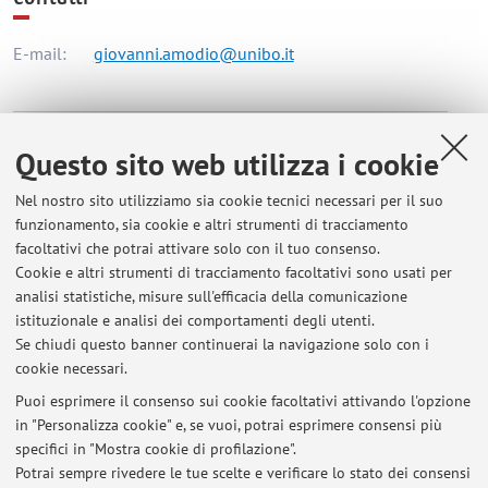
E-mail:
giovanni.amodio@unibo.it
Dipartimento di Scienze Dell'Educazione "Giovanni
Questo sito web utilizza i cookie
Maria Bertin"
Via Filippo Re 6, Bologna -
Vai alla mappa
Nel nostro sito utilizziamo sia cookie tecnici necessari per il suo
funzionamento, sia cookie e altri strumenti di tracciamento
facoltativi che potrai attivare solo con il tuo consenso.
Orario di ricevimento
Cookie e altri strumenti di tracciamento facoltativi sono usati per
analisi statistiche, misure sull'efficacia della comunicazione
Per contattare il docente fare riferimento alla mail
istituzionale e analisi dei comportamenti degli utenti.
istituzionale.
Se chiudi questo banner continuerai la navigazione solo con i
cookie necessari.
Puoi esprimere il consenso sui cookie facoltativi attivando l'opzione
in "Personalizza cookie" e, se vuoi, potrai esprimere consensi più
Ultimi avvisi
specifici in "Mostra cookie di profilazione".
Potrai sempre rivedere le tue scelte e verificare lo stato dei consensi