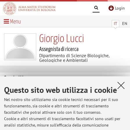
Login
Menu
IT
EN
Giorgio Lucci
Assegnista di ricerca
Dipartimento di Scienze Biologiche,
Geologiche e Ambientali
Contatti
Questo sito web utilizza i cookie
E-mail:
giorgio.lucci2@unibo.it
Nel nostro sito utilizziamo sia cookie tecnici necessari per il suo
funzionamento, sia cookie e altri strumenti di tracciamento
facoltativi che potrai attivare solo con il tuo consenso.
Dipartimento di Scienze Biologiche, Geologiche e
Cookie e altri strumenti di tracciamento facoltativi sono usati per
Ambientali
analisi statistiche, misure sull'efficacia della comunicazione