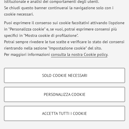
Via Zamboni 67, Bologna -
Vai alla mappa
istituzionale e analisi dei comportamenti degli utenti.
Se chiudi questo banner continuerai la navigazione solo con i
cookie necessari.
Puoi esprimere il consenso sui cookie facoltativi attivando l'opzione
in "Personalizza cookie" e, se vuoi, potrai esprimere consensi più
Ultimi avvisi
specifici in "Mostra cookie di profilazione".
Al momento non sono presenti avvisi.
Potrai sempre rivedere le tue scelte e verificare lo stato dei consensi
rientrando nella sezione "Impostazione cookie" del sito.
Per maggiori informazioni
consulta la nostra Cookie policy
.
COOKIE DI PROFILAZIONE - FACOLTATIVI
SOLO COOKIE NECESSARI
Area riservata
Si tratta di cookie utilizzati per analizzare le caratteristiche della navigazione
Accedi tramite
login
per gestire tutti i contenuti del sito.
degli utenti, creare profili in base al loro comportamento sul sito, per analisi
di marketing.
PERSONALIZZA COOKIE
Mostra cookie di profilazione
© 2026 - ALMA MATER STUDIORUM - Università di Bologna - Via
Zamboni, 33 - 40126 Bologna - Partita IVA: 01131710376
Google/Youtube Video
COOKIE TECNICI - NECESSARI
ACCETTA TUTTI I COOKIE
Privacy
|
Note legali
|
Impostazioni Cookie
Facebook
Si tratta di cookie tecnici utilizzati, a titolo esemplificativo, per il corretto
Vimeo
funzionamento del sito, salvare le preferenze di navigazione, per il