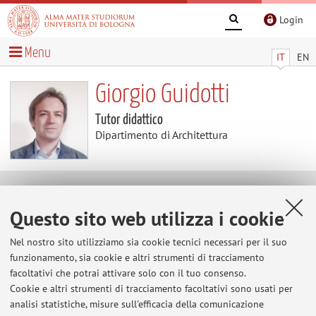
Login
Menu
IT
EN
Giorgio Guidotti
Tutor didattico
Dipartimento di Architettura
Contatti
Questo sito web utilizza i cookie
E-mail:
giorgio.guidotti3@unibo.it
Nel nostro sito utilizziamo sia cookie tecnici necessari per il suo
funzionamento, sia cookie e altri strumenti di tracciamento
facoltativi che potrai attivare solo con il tuo consenso.
Cookie e altri strumenti di tracciamento facoltativi sono usati per
Dipartimento di Architettura
analisi statistiche, misure sull'efficacia della comunicazione
Viale del Risorgimento 2, Bologna -
Vai alla mappa