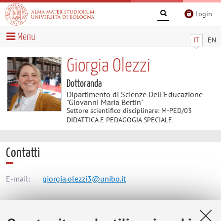
Login
Menu
IT
EN
Giorgia Olezzi
Dottoranda
Dipartimento di Scienze Dell'Educazione
"Giovanni Maria Bertin"
Settore scientifico disciplinare: M-PED/03
DIDATTICA E PEDAGOGIA SPECIALE
Contatti
E-mail:
giorgia.olezzi3@unibo.it
Dipartimento di Scienze Dell'Educazione "Giovanni