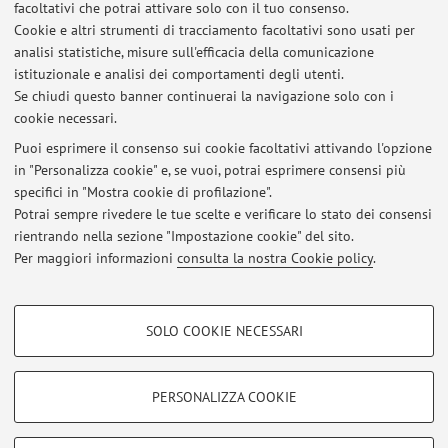
facoltativi che potrai attivare solo con il tuo consenso.
Cookie e altri strumenti di tracciamento facoltativi sono usati per
Orario di ricevimento
analisi statistiche, misure sull'efficacia della comunicazione
istituzionale e analisi dei comportamenti degli utenti.
Previo appuntamento tramite e-mail.
Se chiudi questo banner continuerai la navigazione solo con i
cookie necessari.
Puoi esprimere il consenso sui cookie facoltativi attivando l'opzione
in "Personalizza cookie" e, se vuoi, potrai esprimere consensi più
Ultimi avvisi
specifici in "Mostra cookie di profilazione".
Potrai sempre rivedere le tue scelte e verificare lo stato dei consensi
Al momento non sono presenti avvisi.
rientrando nella sezione "Impostazione cookie" del sito.
Per maggiori informazioni
consulta la nostra Cookie policy
.
COOKIE DI PROFILAZIONE - FACOLTATIVI
SOLO COOKIE NECESSARI
Si tratta di cookie utilizzati per analizzare le caratteristiche della navigazione
Area riservata
degli utenti, creare profili in base al loro comportamento sul sito, per analisi
Accedi tramite
login
per gestire tutti i contenuti del sito.
di marketing.
PERSONALIZZA COOKIE
Mostra cookie di profilazione
© 2026 - ALMA MATER STUDIORUM - Università di Bologna - Via