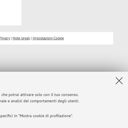
Privacy
|
Note legali
|
Impostazioni Cookie
i che potrai attivare solo con il tuo consenso.
onale e analisi dei comportamenti degli utenti.
ecifici in "Mostra cookie di profilazione".