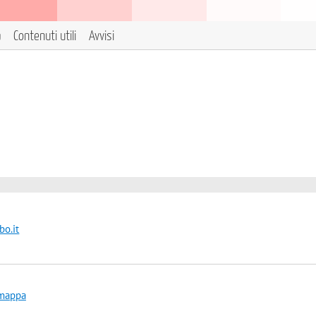
a
Contenuti utili
Avvisi
o.it
 mappa