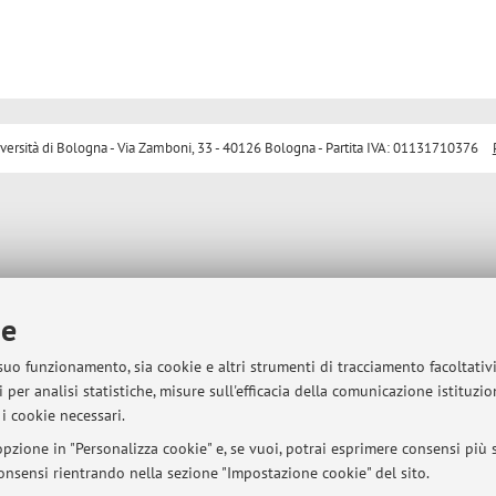
sità di Bologna - Via Zamboni, 33 - 40126 Bologna - Partita IVA: 01131710376
ie
 suo funzionamento, sia cookie e altri strumenti di tracciamento facoltativ
 per analisi statistiche, misure sull'efficacia della comunicazione istituzi
i cookie necessari.
pzione in "Personalizza cookie" e, se vuoi, potrai esprimere consensi più sp
 consensi rientrando nella sezione "Impostazione cookie" del sito.