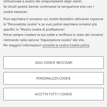
Via Belmeloro 6, Bologna -
Vai alla mappa
istituzionale e analisi dei comportamenti degli utenti.
Se chiudi questo banner continuerai la navigazione solo con i
cookie necessari.
Puoi esprimere il consenso sui cookie facoltativi attivando l'opzione
Ultimi avvisi
in "Personalizza cookie" e, se vuoi, potrai esprimere consensi più
specifici in "Mostra cookie di profilazione".
Al momento non sono presenti avvisi.
Potrai sempre rivedere le tue scelte e verificare lo stato dei consensi
rientrando nella sezione "Impostazione cookie" del sito.
Per maggiori informazioni
consulta la nostra Cookie policy
.
COOKIE DI PROFILAZIONE - FACOLTATIVI
Area riservata
SOLO COOKIE NECESSARI
Si tratta di cookie utilizzati per analizzare le caratteristiche della navigazione
Accedi tramite
login
per gestire tutti i contenuti del sito.
degli utenti, creare profili in base al loro comportamento sul sito, per analisi
di marketing.
PERSONALIZZA COOKIE
Mostra cookie di profilazione
© 2026 - ALMA MATER STUDIORUM - Università di Bologna - Via
Zamboni, 33 - 40126 Bologna - Partita IVA: 01131710376
Google/Youtube Video
COOKIE TECNICI - NECESSARI
ACCETTA TUTTI I COOKIE
Privacy
|
Note legali
|
Impostazioni Cookie
Facebook
Si tratta di cookie tecnici utilizzati, a titolo esemplificativo, per il corretto
Vimeo
funzionamento del sito, salvare le preferenze di navigazione, per il