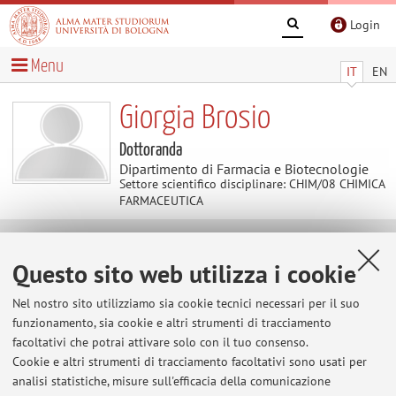
Login
Menu
IT
EN
Giorgia Brosio
Dottoranda
Dipartimento di Farmacia e Biotecnologie
Settore scientifico disciplinare: CHIM/08 CHIMICA
FARMACEUTICA
Contatti
Questo sito web utilizza i cookie
Nel nostro sito utilizziamo sia cookie tecnici necessari per il suo
E-mail:
giorgia.brosio2@unibo.it
funzionamento, sia cookie e altri strumenti di tracciamento
facoltativi che potrai attivare solo con il tuo consenso.
Cookie e altri strumenti di tracciamento facoltativi sono usati per
Dipartimento di Farmacia e Biotecnologie
analisi statistiche, misure sull'efficacia della comunicazione