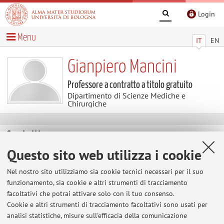
Login
Menu
IT
EN
Gianpiero Mancini
Professore a contratto a titolo gratuito
Dipartimento di Scienze Mediche e
Chirurgiche
Contatti
Questo sito web utilizza i cookie
E-mail:
gianpiero.mancini@unibo.it
Nel nostro sito utilizziamo sia cookie tecnici necessari per il suo
Tel:
+39 0544 286850
funzionamento, sia cookie e altri strumenti di tracciamento
facoltativi che potrai attivare solo con il tuo consenso.
Cookie e altri strumenti di tracciamento facoltativi sono usati per
analisi statistiche, misure sull'efficacia della comunicazione
Dipartimento di Scienze Mediche e Chirurgiche