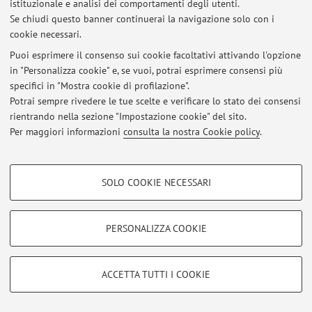
istituzionale e analisi dei comportamenti degli utenti.
Via Massarenti 9, Bologna -
Vai alla mappa
Se chiudi questo banner continuerai la navigazione solo con i
cookie necessari.
Puoi esprimere il consenso sui cookie facoltativi attivando l'opzione
in "Personalizza cookie" e, se vuoi, potrai esprimere consensi più
Ultimi avvisi
specifici in "Mostra cookie di profilazione".
Potrai sempre rivedere le tue scelte e verificare lo stato dei consensi
Al momento non sono presenti avvisi.
rientrando nella sezione "Impostazione cookie" del sito.
Per maggiori informazioni
consulta la nostra Cookie policy
.
COOKIE DI PROFILAZIONE - FACOLTATIVI
SOLO COOKIE NECESSARI
Area riservata
Si tratta di cookie utilizzati per analizzare le caratteristiche della navigazione
Accedi tramite
login
per gestire tutti i contenuti del sito.
degli utenti, creare profili in base al loro comportamento sul sito, per analisi
di marketing.
PERSONALIZZA COOKIE
Mostra cookie di profilazione
© 2026 - ALMA MATER STUDIORUM - Università di Bologna - Via
Google/Youtube Video
Zamboni, 33 - 40126 Bologna - Partita IVA: 01131710376
COOKIE TECNICI - NECESSARI
ACCETTA TUTTI I COOKIE
Privacy
|
Note legali
|
Impostazioni Cookie
Facebook
Si tratta di cookie tecnici utilizzati, a titolo esemplificativo, per il corretto
Vimeo
funzionamento del sito, salvare le preferenze di navigazione, per il