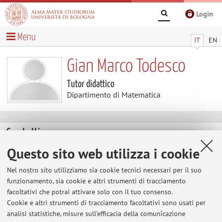
Login
Menu
IT
EN
Gian Marco Todesco
Tutor didattico
Dipartimento di Matematica
Contatti
Questo sito web utilizza i cookie
E-mail:
gianmarco.todesco2@unibo.it
Nel nostro sito utilizziamo sia cookie tecnici necessari per il suo
funzionamento, sia cookie e altri strumenti di tracciamento
facoltativi che potrai attivare solo con il tuo consenso.
Dipartimento di Matematica
Cookie e altri strumenti di tracciamento facoltativi sono usati per
Piazza di Porta San Donato 5, Bologna -
Vai alla mappa
analisi statistiche, misure sull'efficacia della comunicazione