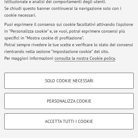
istituzionale e analisi dei comportamenti degli utenti.
Se chiudi questo banner continuerai la navigazione solo con i
cookie necessari.
Ultimi avvisi
Puoi esprimere il consenso sui cookie facoltativi attivando l'opzione
in "Personalizza cookie" e, se vuoi, potrai esprimere consensi più
Al momento non sono presenti avvisi.
specifici in "Mostra cookie di profilazione".
Potrai sempre rivedere le tue scelte e verificare lo stato dei consensi
rientrando nella sezione "Impostazione cookie" del sito.
Per maggiori informazioni
consulta la nostra Cookie policy
.
Area riservata
COOKIE DI PROFILAZIONE - FACOLTATIVI
Accedi tramite
login
per gestire tutti i contenuti del sito.
SOLO COOKIE NECESSARI
Si tratta di cookie utilizzati per analizzare le caratteristiche della navigazione
degli utenti, creare profili in base al loro comportamento sul sito, per analisi
di marketing.
PERSONALIZZA COOKIE
© 2026 - ALMA MATER STUDIORUM - Università di Bologna - Via
Mostra cookie di profilazione
Zamboni, 33 - 40126 Bologna - Partita IVA: 01131710376
Privacy
|
Note legali
|
Impostazioni Cookie
Google/Youtube Video
COOKIE TECNICI - NECESSARI
ACCETTA TUTTI I COOKIE
Facebook
Si tratta di cookie tecnici utilizzati, a titolo esemplificativo, per il corretto
Vimeo
funzionamento del sito, salvare le preferenze di navigazione, per il