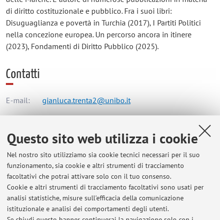
di diritto costituzionale e pubblico. Fra i suoi libri:
Disuguaglianza e povertà in Turchia (2017), I Partiti Politici
nella concezione europea. Un percorso ancora in itinere
(2023), Fondamenti di Diritto Pubblico (2025).
Contatti
E-mail:
gianluca.trenta2@unibo.it
Questo sito web utilizza i cookie
Dipartimento di Scienze Politiche e Sociali
Strada Maggiore 45, Bologna -
Vai alla mappa
Nel nostro sito utilizziamo sia cookie tecnici necessari per il suo
funzionamento, sia cookie e altri strumenti di tracciamento
facoltativi che potrai attivare solo con il tuo consenso.
Orario di ricevimento
Cookie e altri strumenti di tracciamento facoltativi sono usati per
analisi statistiche, misure sull'efficacia della comunicazione
Il dott. Gianluca Trenta riceve previo appuntamento
istituzionale e analisi dei comportamenti degli utenti.
concordato per e-mail.
Se chiudi questo banner continuerai la navigazione solo con i