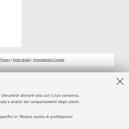
Privacy
|
Note legali
|
Impostazioni Cookie
i che potrai attivare solo con il tuo consenso.
onale e analisi dei comportamenti degli utenti.
ecifici in "Mostra cookie di profilazione".