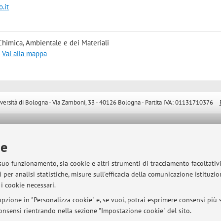
.it
Chimica, Ambientale e dei Materiali
-
Vai alla mappa
sità di Bologna - Via Zamboni, 33 - 40126 Bologna - Partita IVA: 01131710376
ie
 suo funzionamento, sia cookie e altri strumenti di tracciamento facoltativ
 per analisi statistiche, misure sull'efficacia della comunicazione istituzi
i cookie necessari.
pzione in "Personalizza cookie" e, se vuoi, potrai esprimere consensi più sp
 consensi rientrando nella sezione "Impostazione cookie" del sito.