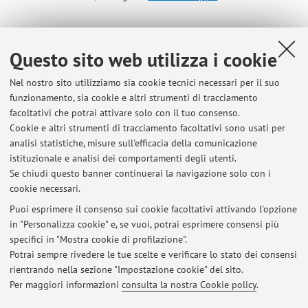
Orario di ricevimento
Questo sito web utilizza i cookie
Lunedi e mercoledi dalle 10 alle 12 via microsoft
Nel nostro sito utilizziamo sia cookie tecnici necessari per il suo
Teams previa richiesta di appuntamento tramite e.mail
funzionamento, sia cookie e altri strumenti di tracciamento
facoltativi che potrai attivare solo con il tuo consenso.
Cookie e altri strumenti di tracciamento facoltativi sono usati per
Monday and Wednesday from 10 a.m. to 12 p.m. via Microsoft
analisi statistiche, misure sull'efficacia della comunicazione
Teams, by appointment upon email request.
istituzionale e analisi dei comportamenti degli utenti.
Se chiudi questo banner continuerai la navigazione solo con i
cookie necessari.
Puoi esprimere il consenso sui cookie facoltativi attivando l'opzione
in "Personalizza cookie" e, se vuoi, potrai esprimere consensi più
Ultimi avvisi
specifici in "Mostra cookie di profilazione".
Potrai sempre rivedere le tue scelte e verificare lo stato dei consensi
Al momento non sono presenti avvisi.
rientrando nella sezione "Impostazione cookie" del sito.
Per maggiori informazioni
consulta la nostra Cookie policy
.