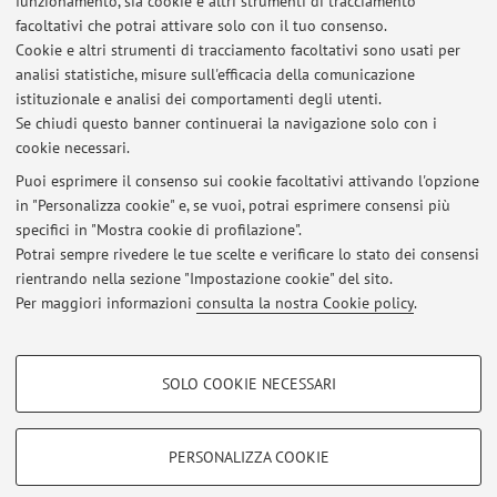
Tel:
+39 051 6399365
funzionamento, sia cookie e altri strumenti di tracciamento
facoltativi che potrai attivare solo con il tuo consenso.
Cookie e altri strumenti di tracciamento facoltativi sono usati per
analisi statistiche, misure sull'efficacia della comunicazione
Alma Mater Studiorum - Università di Bologna
istituzionale e analisi dei comportamenti degli utenti.
Via Zamboni 33, Bologna -
Vai alla mappa
Se chiudi questo banner continuerai la navigazione solo con i
cookie necessari.
Puoi esprimere il consenso sui cookie facoltativi attivando l'opzione
in "Personalizza cookie" e, se vuoi, potrai esprimere consensi più
Ultimi avvisi
specifici in "Mostra cookie di profilazione".
Potrai sempre rivedere le tue scelte e verificare lo stato dei consensi
Al momento non sono presenti avvisi.
rientrando nella sezione "Impostazione cookie" del sito.
Per maggiori informazioni
consulta la nostra Cookie policy
.
COOKIE DI PROFILAZIONE - FACOLTATIVI
SOLO COOKIE NECESSARI
Si tratta di cookie utilizzati per analizzare le caratteristiche della navigazione
Area riservata
degli utenti, creare profili in base al loro comportamento sul sito, per analisi
Accedi tramite
login
per gestire tutti i contenuti del sito.
di marketing.
PERSONALIZZA COOKIE
Mostra cookie di profilazione