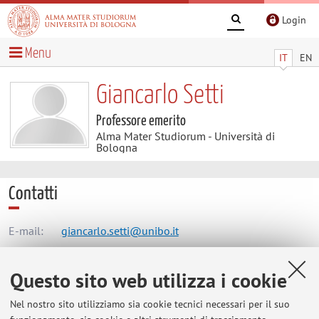
Login
Menu
IT
EN
Giancarlo Setti
Professore emerito
Alma Mater Studiorum - Università di
Bologna
Contatti
E-mail:
giancarlo.setti@unibo.it
Tel:
+39 051 20 9 5718
Questo sito web utilizza i cookie
Altri contatti
E-mail:
setti@astbo1.bo.cnr.it
Nel nostro sito utilizziamo sia cookie tecnici necessari per il suo