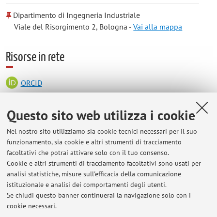
Dipartimento di Ingegneria Industriale
Viale del Risorgimento 2, Bologna -
Vai alla mappa
Risorse in rete
ORCID
Questo sito web utilizza i cookie
Orario di ricevimento
Nel nostro sito utilizziamo sia cookie tecnici necessari per il suo
Venerdì presso DIN (Dipartimento di Ingegneria Industriale -
funzionamento, sia cookie e altri strumenti di tracciamento
terzo piano), dalle ore 16.00 alle 18.00 (citofonare al 93424).
facoltativi che potrai attivare solo con il tuo consenso.
Cookie e altri strumenti di tracciamento facoltativi sono usati per
analisi statistiche, misure sull'efficacia della comunicazione
istituzionale e analisi dei comportamenti degli utenti.
Se chiudi questo banner continuerai la navigazione solo con i
Ultimi avvisi
cookie necessari.