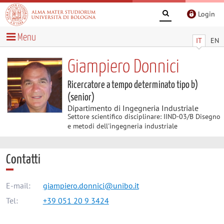
Login
Menu
IT
EN
Giampiero Donnici
Ricercatore a tempo determinato tipo b)
(senior)
Dipartimento di Ingegneria Industriale
Settore scientifico disciplinare: IIND-03/B Disegno
e metodi dell'ingegneria industriale
Contatti
E-mail:
giampiero.donnici@unibo.it
Tel:
+39 051 20 9 3424