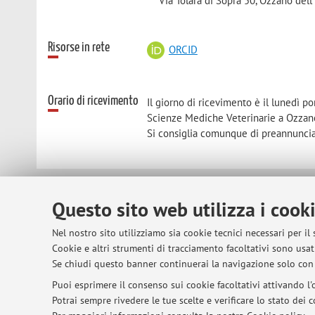
Via Tolara di Sopra 50, Ozzano dell'
Risorse in rete
ORCID
Orario di ricevimento
Il giorno di ricevimento è il lunedì po
Scienze Mediche Veterinarie a Ozzano
Si consiglia comunque di preannunciar
© 2026 - ALMA MATER STUDIORUM - Univer
Questo sito web utilizza i cook
Nel nostro sito utilizziamo sia cookie tecnici necessari per il
Cookie e altri strumenti di tracciamento facoltativi sono usati
Se chiudi questo banner continuerai la navigazione solo con 
Puoi esprimere il consenso sui cookie facoltativi attivando l'o
Potrai sempre rivedere le tue scelte e verificare lo stato dei