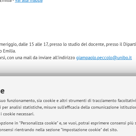
Emilia -
Vai alla mappa
meriggio, dalle 15 alle 17, presso lo studio del docente, presso il Dipar
 Emilia.
si, con una mail da inviare all'indirizzo
giampaolo.peccolo@unibo.it
sità di Bologna - Via Zamboni, 33 - 40126 Bologna - Partita IVA: 01131710376
ie
 suo funzionamento, sia cookie e altri strumenti di tracciamento facoltativ
 per analisi statistiche, misure sull'efficacia della comunicazione istituzi
i cookie necessari.
pzione in "Personalizza cookie" e, se vuoi, potrai esprimere consensi più sp
 consensi rientrando nella sezione "Impostazione cookie" del sito.