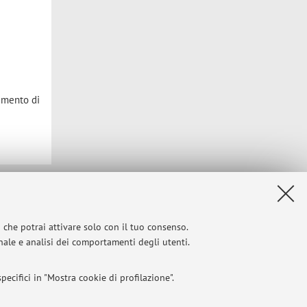
timento di
Privacy
|
Note legali
|
Impostazioni Cookie
i che potrai attivare solo con il tuo consenso.
onale e analisi dei comportamenti degli utenti.
ecifici in "Mostra cookie di profilazione".